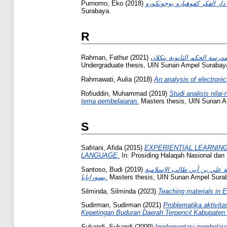
Purnomo, Eko
(2018)
Surabaya.
R
Rahman, Fathur
(2021)
Undergraduate thesis, UIN Sunan Ampel Surabay
Rahmawati, Aulia
(2018)
An analysis of electronic
Rofiuddin, Muhammad
(2019)
Studi analisis nila
tema pembelajaran.
Masters thesis, UIN Sunan A
S
Safriani, Afida
(2015)
EXPERIENTIAL LEARNING
LANGUAGE.
In: Prosiding Halaqah Nasional dan 
Santoso, Budi
(2019)
عة علي بن أبي طالب الإسلامية
بسورابايا.
Masters thesis, UIN Sunan Ampel Sura
Silminda, Silminda
(2023)
Teaching materials in E
Sudirman, Sudirman
(2021)
Problematika aktivit
Kepetingan Buduran Daerah Terpencil Kabupaten 
Sukandi, Sukandi
(2009)
Implementasi pembelajar