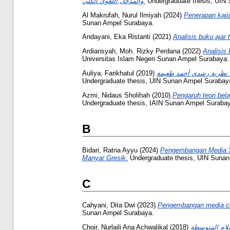
والمدخل اللغوي الكلي.
Undergraduate thesis, UIN
Al Makrufah, Nurul Ilmiyah
(2024)
Penerapan kaji
Sunan Ampel Surabaya.
Andayani, Eka Ristanti
(2021)
Analisis buku ajar
Ardiansyah, Moh. Rizky Perdana
(2022)
Analisis
Universitas Islam Negeri Sunan Ampel Surabaya.
Auliya, Farikhatul
(2019)
Undergraduate thesis, UIN Sunan Ampel Surabay
Azmi, Nidaus Sholihah
(2010)
Pengaruh teori bel
Undergraduate thesis, IAIN Sunan Ampel Suraba
B
Bidari, Ratna Ayyu
(2024)
Pengembangan Media Sma
Manyar Gresik.
Undergraduate thesis, UIN Sunan
C
Cahyani, Dita Dwi
(2023)
Pengembangan media cer
Sunan Ampel Surabaya.
Choir, Nurlaili Ana Achwalikal
(2018)