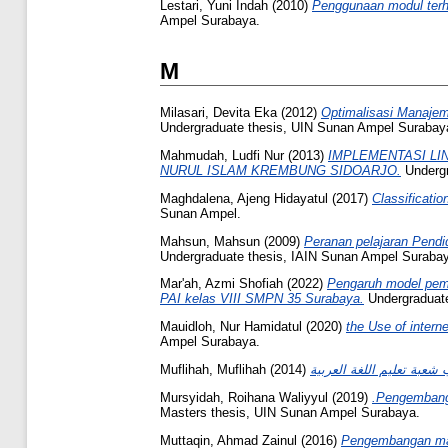
Lestari, Yuni Indah
(2010)
Penggunaan modul terha
Ampel Surabaya.
M
Milasari, Devita Eka
(2012)
Optimalisasi Manaje
Undergraduate thesis, UIN Sunan Ampel Surabay
Mahmudah, Ludfi Nur
(2013)
IMPLEMENTASI L
NURUL ISLAM KREMBUNG SIDOARJO.
Undergr
Maghdalena, Ajeng Hidayatul
(2017)
Classificatio
Sunan Ampel.
Mahsun, Mahsun
(2009)
Peranan pelajaran Pendi
Undergraduate thesis, IAIN Sunan Ampel Suraba
Mar'ah, Azmi Shofiah
(2022)
Pengaruh model pemb
PAI kelas VIII SMPN 35 Surabaya.
Undergraduate
Mauidloh, Nur Hamidatul
(2020)
the Use of interne
Ampel Surabaya.
Muflihah, Muflihah
(2014)
Mursyidah, Roihana Waliyyul
(2019)
.Pengembanga
Masters thesis, UIN Sunan Ampel Surabaya.
Muttaqin, Ahmad Zainul
(2016)
Pengembangan mate