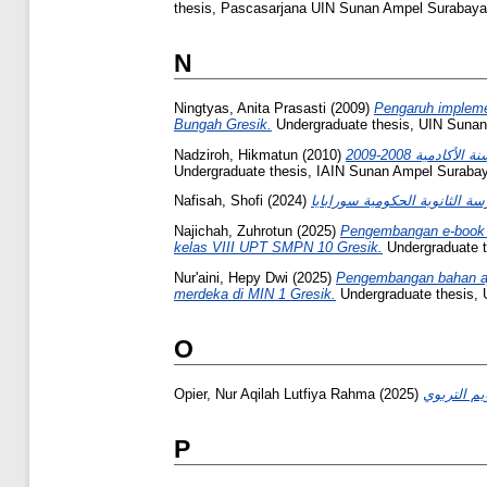
thesis, Pascasarjana UIN Sunan Ampel Surabaya
N
Ningtyas, Anita Prasasti
(2009)
Pengaruh implemen
Bungah Gresik.
Undergraduate thesis, UIN Suna
Nadziroh, Hikmatun
(2010)
Undergraduate thesis, IAIN Sunan Ampel Suraba
Nafisah, Shofi
(2024)
Najichah, Zuhrotun
(2025)
Pengembangan e-book in
kelas VIII UPT SMPN 10 Gresik.
Undergraduate 
Nur'aini, Hepy Dwi
(2025)
Pengembangan bahan ajar
merdeka di MIN 1 Gresik.
Undergraduate thesis,
O
Opier, Nur Aqilah Lutfiya Rahma
(2025)
P