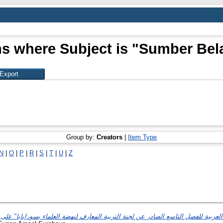
ms where Subject is "Sumber Bela
Group by:
Creators
|
Item Type
N
|
O
|
P
|
R
|
S
|
T
|
U
|
Z
عربية للفصل التاسع الصادر عن لجنة التربية المعارف لنهضة العلماء بسورابايا" عل