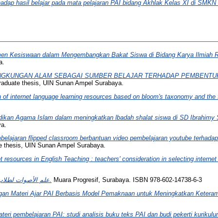
dap hasil belajar pada mata pelajaran PAI bidang Akhlak Kelas XI di SMKN
men Kesiswaan dalam Mengembangkan Bakat Siswa di Bidang Karya Ilmiah R
a.
INGKUNGAN ALAM SEBAGAI SUMBER BELAJAR TERHADAP PEMBENTUK
aduate thesis, UIN Sunan Ampel Surabaya.
n of internet language learning resources based on bloom's taxonomy and the f
dikan Agama Islam dalam meningkatkan lbadah shalat siswa di SD Ibrahimy 
ya.
elajaran flipped classroom berbantuan video pembelajaran youtube terhadap
 thesis, UIN Sunan Ampel Surabaya.
t resources in English Teaching : teachers' consideration in selecting internet
علم الأصوات لطلاب شعبة تعليم اللغة العربية.
Muara Progresif, Surabaya. ISBN 978-602-14738-6-3
n Materi Ajar PAI Berbasis Model Pemaknaan untuk Meningkatkan Keterampi
ri pembelajaran PAI: studi analisis buku teks PAI dan budi pekerti kurik