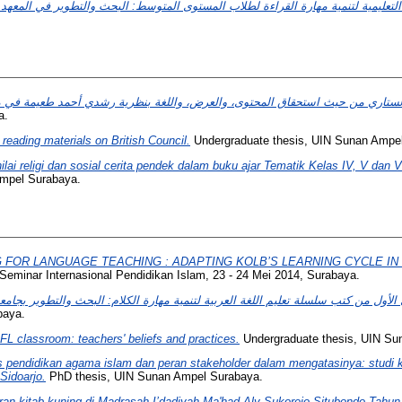
a.
 reading materials on British Council.
Undergraduate thesis, UIN Sunan Ampe
i-nilai religi dan sosial cerita pendek dalam buku ajar Tematik Kelas IV, V da
mpel Surabaya.
 FOR LANGUAGE TEACHING : ADAPTING KOLB’S LEARNING CYCLE IN
Seminar Internasional Pendidikan Islam, 23 - 24 Mei 2014, Surabaya.
الأول من كتب سلسلة تعليم اللغة العربية لتنمية مهارة الكلام: البحث والتطوير بجام
baya.
FL classroom: teachers' beliefs and practices.
Undergraduate thesis, UIN Su
as pendidikan agama islam dan peran stakeholder dalam mengatasinya: studi
Sidoarjo.
PhD thesis, UIN Sunan Ampel Surabaya.
an kitab kuning di Madrasah I’dadiyah Ma'had Aly Sukorejo Situbondo Tahun