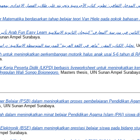
Matematika berdasarkan tahap belajar teori Van Hiele pada pokok bahasan 
لترقية مهارة الكتابة ا
Sunan Ampel Surabaya.
تحليل الكتاب المقرر "ماهر في اللغة العربية" للمدرسة المتوسطة الإسلامية: دراسة تحليلية محتوى الكتاب.
Un
 untuk meningkatkan perkembangan motorik halus anak usai 5-6 tahun di R
a.
erja Peserta Didik (LKPD) berbasis liveworksheet untuk meningkatkan kemam
Unggulan Wali Songo Bojonegoro.
Masters thesis, UIN Sunan Ampel Surabaya
r Belajar (PSB) dalam meningkatkan proses pembelajaran Pendidikan Agam
s, UIN Sunan Ampel Surabaya.
h dalam meningkatkan minat belajar Pendidikan Agama Islam (PAI) siswa d
Elektronik (BSE) dalam meningkatkan prestasi belajar siswa pada bidang st
Ampel Surabaya.