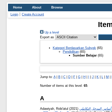
Home
About
Browse
Login
Create Account
Ite
Up a level
Export as
Kategori Berdasarkan Subyek
(65)
Pendidikan
(65)
Sumber Belajar
(65)
Jump to:
A
|
B
|
C
|
D
|
F
|
G
|
H
|
I
|
J
|
K
|
L
|
M
|
Number of items at this level:
65
.
A
Adawiyah, Robi'atul
(2021)
ى أساس المدخل التكاملي