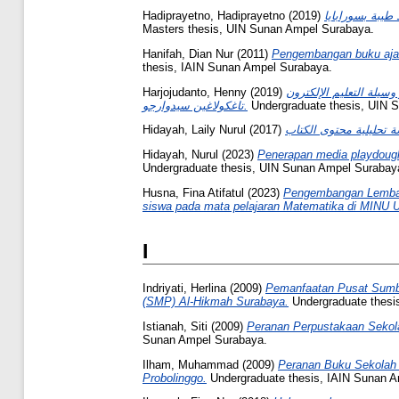
Hadiprayetno, Hadiprayetno
(2019)
Masters thesis, UIN Sunan Ampel Surabaya.
Hanifah, Dian Nur
(2011)
Pengembangan buku ajar 
thesis, IAIN Sunan Ampel Surabaya.
Harjojudanto, Henny
(2019)
تأثير وسيلة التعليم الإلكترون Arab Fun Easy Learn لنسخية لطلاب الفصل الثامن في مدرسة "المعارف" كيتيجان الثانوية الإسلامية
تاغكولاغين سيدوارجو.
Undergraduate thesis, UIN 
Hidayah, Laily Nurul
(2017)
Hidayah, Nurul
(2023)
Penerapan media playdough
Undergraduate thesis, UIN Sunan Ampel Surabay
Husna, Fina Atifatul
(2023)
Pengembangan Lembar K
siswa pada mata pelajaran Matematika di MINU 
I
Indriyati, Herlina
(2009)
Pemanfaatan Pusat Sumbe
(SMP) Al-Hikmah Surabaya.
Undergraduate thesi
Istianah, Siti
(2009)
Peranan Perpustakaan Sekola
Sunan Ampel Surabaya.
Ilham, Muhammad
(2009)
Peranan Buku Sekolah 
Probolinggo.
Undergraduate thesis, IAIN Sunan 