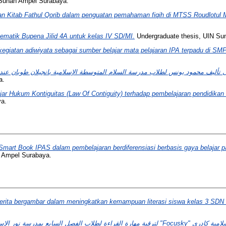
 Sunan Ampel Surabaya.
an Kitab Fathul Qorib dalam penguatan pemahaman fiqih di MTSS Roudlotul 
 tematik Bupena Jilid 4A untuk kelas IV SD/MI.
Undergraduate thesis, UIN Su
 kegiatan adiwiyata sebagai sumber belajar mata pelajaran IPA terpadu di SM
a.
ajar Hukum Kontiguitas (Law Of Contiguity) terhadap pembelajaran pendidika
ya.
rt Book IPAS dalam pembelajaran berdiferensiasi berbasis gaya belajar pa
 Ampel Surabaya.
ita bergambar dalam meningkatkan kemampuan literasi siswa kelas 3 SDN 