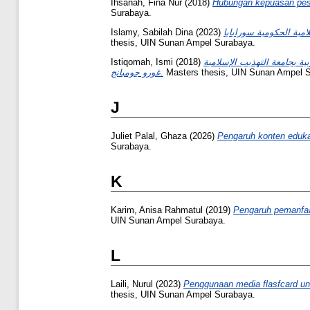
Ihsanah, Fina Nur
(2018)
Hubungan kepuasan pese
Surabaya.
Islamy, Sabilah Dina
(2023)
thesis, UIN Sunan Ampel Surabaya.
Istiqomah, Ismi
(2018)
ية بجامعة التهذيب الإسلامية
غورو جومبانج.
Masters thesis, UIN Sunan Ampel 
J
Juliet Palal, Ghaza
(2026)
Pengaruh konten eduka
Surabaya.
K
Karim, Anisa Rahmatul
(2019)
Pengaruh pemanfaat
UIN Sunan Ampel Surabaya.
L
Laili, Nurul
(2023)
Penggunaan media flasfcard unt
thesis, UIN Sunan Ampel Surabaya.