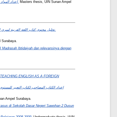
إعداد المواد التعليمية لتنمية مهارة القراءة لطلاب المستوى المتوسط: البحث والتطوير في المعهد دار الفكر كفوهبارو بوجونكورو.
Masters thesis, UIN Sunan Ampel
تحليل محتوى كتاب اللغة العربية لسري لستاري من حيث استحقاق المحتوى، والعرض، واللغة بنظرية رشدي أحمد طعيمة في مدرسة الحكم الثانوية بنكلان.
l Surabaya.
n VI Madrasah Ibtidaiyah dan relevansinya dengan
 TEACHING ENGLISH AS A FOREIGN
إعداد الكتاب المصاحب لكتاب التعبير للمستوى 
nan Ampel Surabaya.
 kasus di Sekolah Dasar Negeri Sawohan 2 Dusun
 Pelajaran 2008-2009.
Undergraduate thesis, IAIN