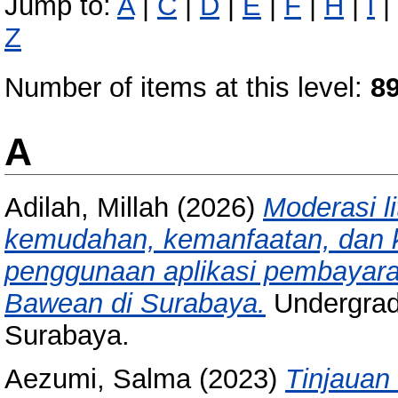
Jump to:
A
|
C
|
D
|
E
|
F
|
H
|
I
|
Z
Number of items at this level:
8
A
Adilah, Millah
(2026)
Moderasi l
kemudahan, kemanfaatan, dan 
penggunaan aplikasi pembayara
Bawean di Surabaya.
Undergrad
Surabaya.
Aezumi, Salma
(2023)
Tinjauan