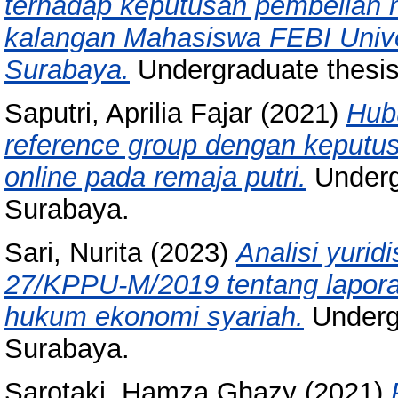
terhadap keputusan pembelian 
kalangan Mahasiswa FEBI Unive
Surabaya.
Undergraduate thesi
Saputri, Aprilia Fajar
(2021)
Hub
reference group dengan keputus
online pada remaja putri.
Underg
Surabaya.
Sari, Nurita
(2023)
Analisi yur
27/KPPU-M/2019 tentang lapora
hukum ekonomi syariah.
Underg
Surabaya.
Sarotaki, Hamza Ghazy
(2021)