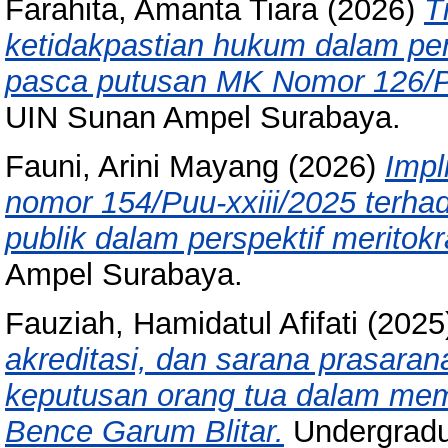
Farahita, Amanta Tiara
(2026)
T
ketidakpastian hukum dalam pe
pasca putusan MK Nomor 126/
UIN Sunan Ampel Surabaya.
Fauni, Arini Mayang
(2026)
Impl
nomor 154/Puu-xxiii/2025 terha
publik dalam perspektif meritokr
Ampel Surabaya.
Fauziah, Hamidatul Afifati
(2025
akreditasi, dan sarana prasara
keputusan orang tua dalam mem
Bence Garum Blitar.
Undergradu