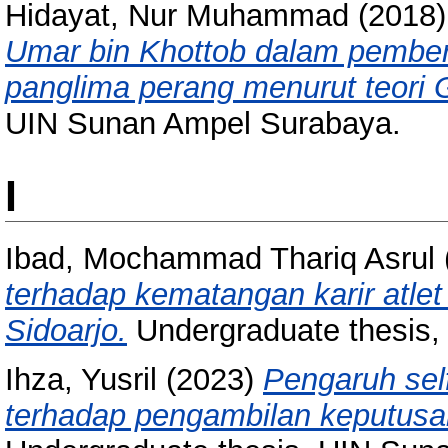
Hidayat, Nur Muhammad
(2018
Umar bin Khottob dalam pemberh
panglima perang menurut teori G
UIN Sunan Ampel Surabaya.
I
Ibad, Mochammad Thariq Asrul
terhadap kematangan karir atlet
Sidoarjo.
Undergraduate thesis,
Ihza, Yusril
(2023)
Pengaruh self
terhadap pengambilan keputusa