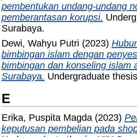
pembentukan undang-undang no
pemberantasan korupsi.
Undergr
Surabaya.
Dewi, Wahyu Putri
(2023)
Hubun
bimbingan islam dengan penyesu
bimbingan dan konseling islam
Surabaya.
Undergraduate thesi
E
Erika, Puspita Magda
(2023)
Pe
keputusan pembelian pada shop