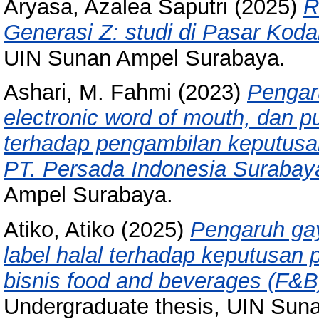
Aryasa, Azalea Saputri
(2025)
R
Generasi Z: studi di Pasar Kod
UIN Sunan Ampel Surabaya.
Ashari, M. Fahmi
(2023)
Pengar
electronic word of mouth, dan p
terhadap pengambilan keputusa
PT. Persada Indonesia Surabay
Ampel Surabaya.
Atiko, Atiko
(2025)
Pengaruh gay
label halal terhadap keputusa
bisnis food and beverages (F&B
Undergraduate thesis, UIN Sun