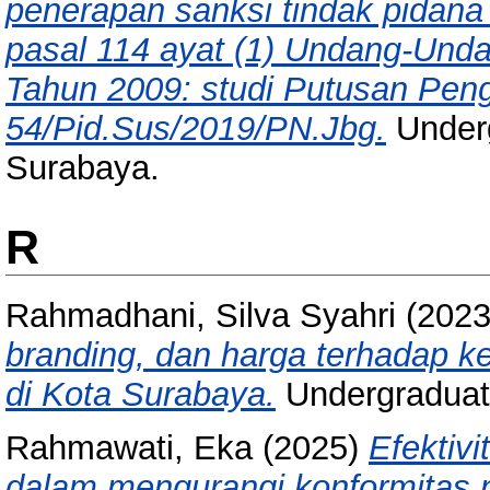
penerapan sanksi tindak pidana
pasal 114 ayat (1) Undang-Und
Tahun 2009: studi Putusan Pen
54/Pid.Sus/2019/PN.Jbg.
Underg
Surabaya.
R
Rahmadhani, Silva Syahri
(202
branding, dan harga terhadap 
di Kota Surabaya.
Undergraduat
Rahmawati, Eka
(2025)
Efektivi
dalam mengurangi konformitas n