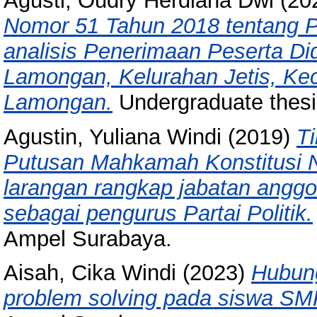
Agusti, Oudry Herdiana Dwi
(20
Nomor 51 Tahun 2018 tentang Pe
analisis Penerimaan Peserta Di
Lamongan, Kelurahan Jetis, K
Lamongan.
Undergraduate thes
Agustin, Yuliana Windi
(2019)
T
Putusan Mahkamah Konstitusi 
larangan rangkap jabatan angg
sebagai pengurus Partai Politik.
Ampel Surabaya.
Aisah, Cika Windi
(2023)
Hubung
problem solving pada siswa SM