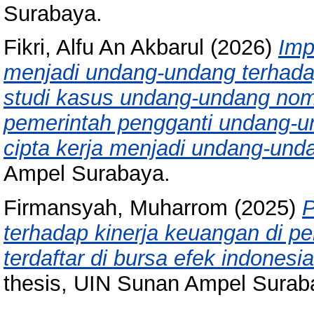
Surabaya.
Fikri, Alfu An Akbarul
(2026)
Imp
menjadi undang-undang terhadap
studi kasus undang-undang nom
pemerintah pengganti undang-u
cipta kerja menjadi undang-und
Ampel Surabaya.
Firmansyah, Muharrom
(2025)
P
terhadap kinerja keuangan di p
terdaftar di bursa efek indones
thesis, UIN Sunan Ampel Surab