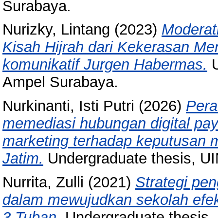
Surabaya.
Nurizky, Lintang
(2023)
Moderat
Kisah Hijrah dari Kekerasan Men
komunikatif Jurgen Habermas.
U
Ampel Surabaya.
Nurkinanti, Isti Putri
(2026)
Pera
memediasi hubungan digital pay
marketing terhadap keputusan 
Jatim.
Undergraduate thesis, U
Nurrita, Zulli
(2021)
Strategi pe
dalam mewujudkan sekolah efek
3 Tuban.
Undergraduate thesis,