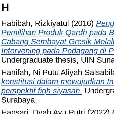
H
Habibah, Rizkiyatul
(2016)
Peng
Pemilihan Produk Qardh pada B
Cabang Sembayat Gresik Melalu
Intervening pada Pedagang di 
Undergraduate thesis, UIN Sun
Hanifah, Ni Putu Aliyah Salsabil
konstitusi dalam mewujudkan 
perspektif fiqh siyasah.
Undergra
Surabaya.
Hapsari, Dyah Ayu Putri
(2022)