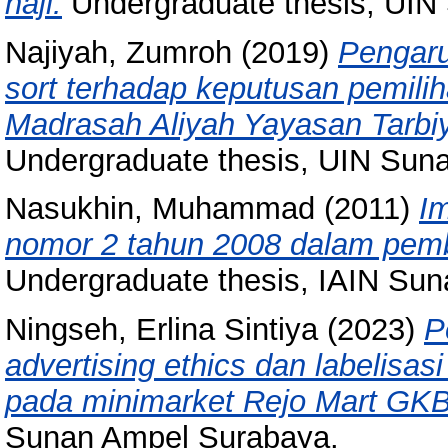
haji.
Undergraduate thesis, UIN
Najiyah, Zumroh
(2019)
Pengaru
sort terhadap keputusan pemili
Madrasah Aliyah Yayasan Tarbi
Undergraduate thesis, UIN Sun
Nasukhin, Muhammad
(2011)
I
nomor 2 tahun 2008 dalam pem
Undergraduate thesis, IAIN Su
Ningseh, Erlina Sintiya
(2023)
P
advertising ethics dan labelisas
pada minimarket Rejo Mart GKB
Sunan Ampel Surabaya.