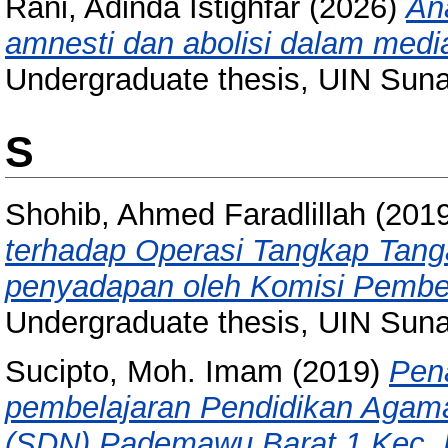
Rani, Adinda Istighfar
(2026)
Ana
amnesti dan abolisi dalam med
Undergraduate thesis, UIN Sun
S
Shohib, Ahmed Faradlillah
(201
terhadap Operasi Tangkap Tang
penyadapan oleh Komisi Pembe
Undergraduate thesis, UIN Sun
Sucipto, Moh. Imam
(2019)
Pena
pembelajaran Pendidikan Agama
(SDN) Pademawu Barat 1 Kec.