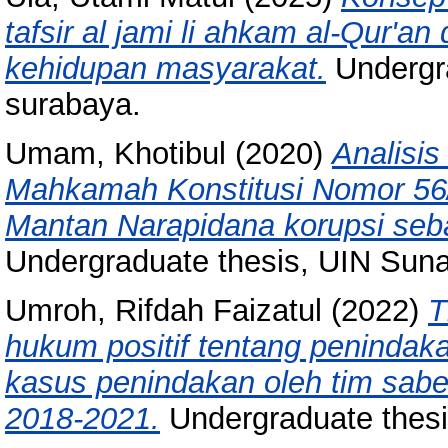
tafsir al jami li ahkam al-Qur'a
kehidupan masyarakat.
Undergr
surabaya.
Umam, Khotibul
(2020)
Analisis
Mahkamah Konstitusi Nomor 56
Mantan Narapidana korupsi seb
Undergraduate thesis, UIN Sun
Umroh, Rifdah Faizatul
(2022)
T
hukum positif tentang penindaka
kasus penindakan oleh tim saber
2018-2021.
Undergraduate thes