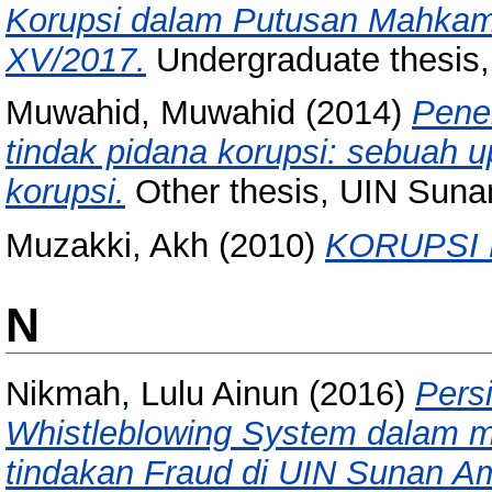
Korupsi dalam Putusan Mahkam
XV/2017.
Undergraduate thesis
Muwahid, Muwahid
(2014)
Pene
tindak pidana korupsi: sebuah 
korupsi.
Other thesis, UIN Suna
Muzakki, Akh
(2010)
KORUPSI 
N
Nikmah, Lulu Ainun
(2016)
Pers
Whistleblowing System dalam m
tindakan Fraud di UIN Sunan A