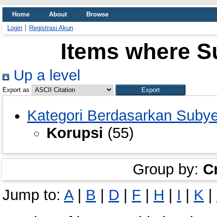
Home
About
Browse
Login
Registrasi Akun
Items where Su
Up a level
Export as
Kategori Berdasarkan Suby
Korupsi
(55)
Group by:
C
Jump to:
A
|
B
|
D
|
F
|
H
|
I
|
K
|