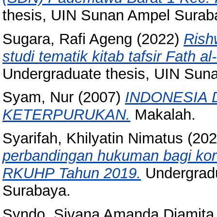
thesis, UIN Sunan Ampel Surab
Sugara, Rafi Ageng
(2022)
Rish
studi tematik kitab tafsir Fath a
Undergraduate thesis, UIN Sun
Syam, Nur
(2007)
INDONESIA 
KETERPURUKAN.
Makalah.
Syarifah, Khilyatin Nimatus
(20
perbandingan hukuman bagi kor
RKUHP Tahun 2019.
Undergradu
Surabaya.
Syndo, Sivana Amanda Diamita