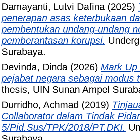
Damayanti, Lutvi Dafina
(2025)
penerapan asas keterbukaan dan
pembentukan undang-undang no
pemberantasan korupsi.
Undergr
Surabaya.
Devinda, Dinda
(2026)
Mark Up 
pejabat negara sebagai modus t
thesis, UIN Sunan Ampel Surab
Durridho, Achmad
(2019)
Tinjau
Collaborator dalam Tindak Pida
5/Pid.Sus/TPK/2018/PT.DKI.
Un
Surabaya.