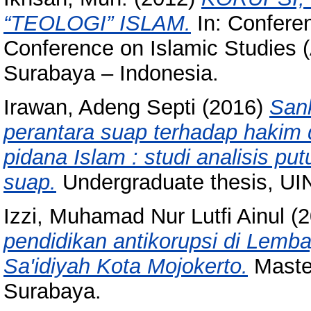
“TEOLOGI” ISLAM.
In: Conferen
Conference on Islamic Studies 
Surabaya – Indonesia.
Irawan, Adeng Septi
(2016)
Sank
perantara suap terhadap hakim 
pidana Islam : studi analisis pu
suap.
Undergraduate thesis, UI
Izzi, Muhamad Nur Lutfi Ainul
(2
pendidikan antikorupsi di Lemba
Sa'idiyah Kota Mojokerto.
Maste
Surabaya.