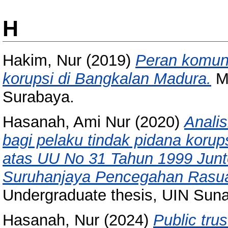
H
Hakim, Nur
(2019)
Peran komuni
korupsi di Bangkalan Madura.
Ma
Surabaya.
Hasanah, Ami Nur
(2020)
Anali
bagi pelaku tindak pidana korups
atas UU No 31 Tahun 1999 Jun
Suruhanjaya Pencegahan Rasua
Undergraduate thesis, UIN Sun
Hasanah, Nur
(2024)
Public tru