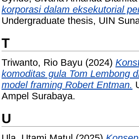
korporasi dalam eksekutorial pe
Undergraduate thesis, UIN Sun
T
Triwanto, Rio Bayu
(2024)
Konst
komoditas gula Tom Lembong di
model framing Robert Entman.
U
Ampel Surabaya.
U
Ula, Utami Matul
(2025)
Konsep 