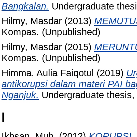
Bangkalan.
Undergraduate thes
Hilmy, Masdar
(2013)
MEMUTUS
Kompas. (Unpublished)
Hilmy, Masdar
(2015)
MERUNTU
Kompas. (Unpublished)
Himma, Aulia Faiqotul
(2019)
Ur
antikorupsi dalam materi PAI ba
Nganjuk.
Undergraduate thesis,
I
Ikhsan, Muh.
(2012)
KORUPSI, 