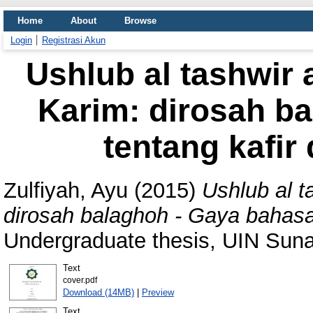
Home
About
Browse
Login
Registrasi Akun
Ushlub al tashwir a
Karim: dirosah b
tentang kafir
Zulfiyah, Ayu
(2015)
Ushlub al ta
dirosah balaghoh - Gaya bahasa 
Undergraduate thesis, UIN Sun
Text
cover.pdf
Download (14MB)
|
Preview
Text