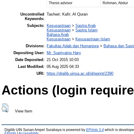
Thesis advisor
Rohman, Abdur
Uncontrolled
Tashwir; Kafir; Al Quran
Keywords:
Subjects:
Kesusastraan
>
Sastra Arab
Kesusastraan
>
Sastra Islam
Bahasa Arab
Kesusastraan
>
Kesusastraan Islam
Divisions:
Fakultas Adab dan Humaniora
>
Bahasa dan Sast
Depositing User:
Mr. Supriyatno Hary
Date Deposited:
21 Oct 2015 10:03
Last Modified:
05 Aug 2025 04:33
URI:
https://digilib.uinsa.ac.id/id/eprint/2390
Actions (login require
View Item
Digilib UIN Sunan Ampel Surabaya is powered by
EPrints 3.4
which is develope
EPrints
|
Accessibility