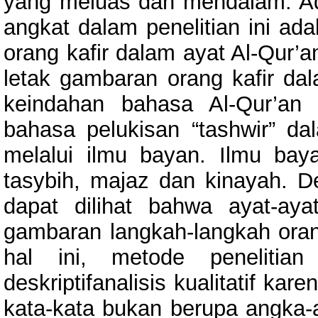
yang meluas dan mendalam. A
angkat dalam penelitian ini a
orang kafir dalam ayat Al-Qur’
letak gambaran orang kafir da
keindahan bahasa Al-Qur’an 
bahasa pelukisan “tashwir” da
melalui ilmu bayan. Ilmu baya
tasybih, majaz dan kinayah. D
dapat dilihat bahwa ayat-aya
gambaran langkah-langkah ora
hal ini, metode penelitia
deskriptifanalisis kualitatif k
kata-kata bukan berupa angka