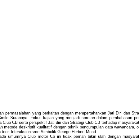
dalah permasalahan yang berkaitan dengan mempertahankan Jati Diri dan St
le Surabaya. Fokus kajian yang menjadi sorotan dalam pembahasan peneli
 Club CB serta perspektif Jati diri dan Strategi Club CB terhadap masyaraka
ah metode deskriptif kualitatif dengan teknik pengumpulan data wawancara, 
 teori Interaksionisme Simbolik George Herbert Mead.
) pada umumnya Club motor Cb ini tidak pernah bikin ulah dengan masyar