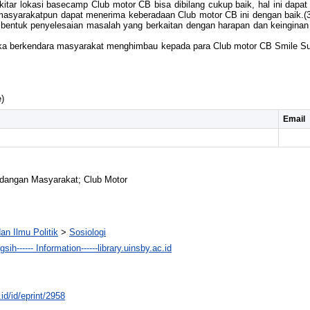
ar lokasi basecamp Club motor CB bisa dibilang cukup baik, hal ini dapat d
asyarakatpun dapat menerima keberadaan Club motor CB ini dengan baik.(3
bentuk penyelesaian masalah yang berkaitan dengan harapan dan keinginan
ika berkendara masyarakat menghimbau kepada para Club motor CB Smile Su
)
Email
Pandangan Masyarakat; Club Motor
an Ilmu Politik
>
Sosiologi
sih------ Information------library.uinsby.ac.id
.id/id/eprint/2958