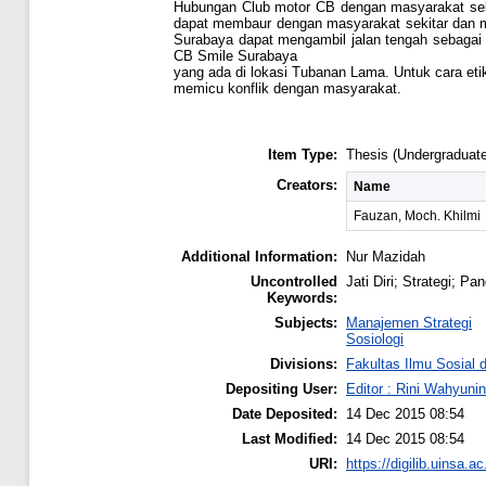
Hubungan Club motor CB dengan masyarakat sekit
dapat membaur dengan masyarakat sekitar dan m
Surabaya dapat mengambil jalan tengah sebagai 
CB Smile Surabaya
yang ada di lokasi Tubanan Lama. Untuk cara et
memicu konflik dengan masyarakat.
Item Type:
Thesis (Undergraduate
Creators:
Name
Fauzan, Moch. Khilmi
Additional Information:
Nur Mazidah
Uncontrolled
Jati Diri; Strategi; 
Keywords:
Subjects:
Manajemen Strategi
Sosiologi
Divisions:
Fakultas Ilmu Sosial d
Depositing User:
Editor : Rini Wahyuning
Date Deposited:
14 Dec 2015 08:54
Last Modified:
14 Dec 2015 08:54
URI:
https://digilib.uinsa.ac