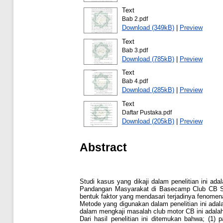
Text
Bab 2.pdf
Download (349kB)
|
Preview
Text
Bab 3.pdf
Download (785kB)
|
Preview
Text
Bab 4.pdf
Download (285kB)
|
Preview
Text
Daftar Pustaka.pdf
Download (205kB)
|
Preview
Abstract
Studi kasus yang dikaji dalam penelitian ini a
Pandangan Masyarakat di Basecamp Club CB Smi
bentuk faktor yang mendasari terjadinya fenomena
Metode yang digunakan dalam penelitian ini adal
dalam mengkaji masalah club motor CB ini adalah
Dari hasil penelitian ini ditemukan bahwa; (1