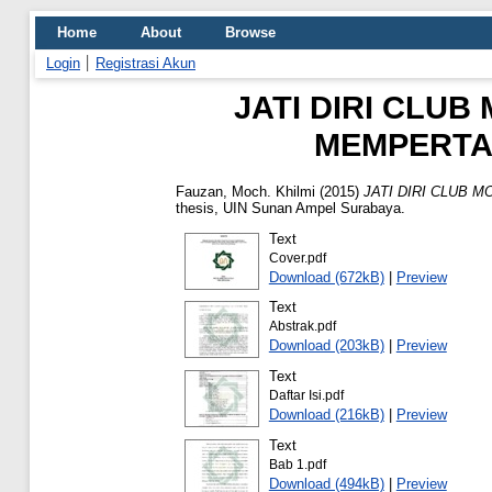
Home
About
Browse
Login
Registrasi Akun
JATI DIRI CLU
MEMPERTA
Fauzan, Moch. Khilmi
(2015)
JATI DIRI CLUB
thesis, UIN Sunan Ampel Surabaya.
Text
Cover.pdf
Download (672kB)
|
Preview
Text
Abstrak.pdf
Download (203kB)
|
Preview
Text
Daftar Isi.pdf
Download (216kB)
|
Preview
Text
Bab 1.pdf
Download (494kB)
|
Preview