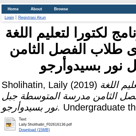
Home
About
Browse
Login
Registrasi Akun
امج لكتورا لتعليم اللغة
دى طلاب الفصل الثامن
 نور بسيدوأرجو
Sholihatin, Laily
(2019)
ليم اللغة
لفصل الثامن مدرسة المتوسطة جبل
نور بسيدوأرجو.
Undergraduate th
Text
Laily Sholihatin_F02616136.pdf
Download (15MB)