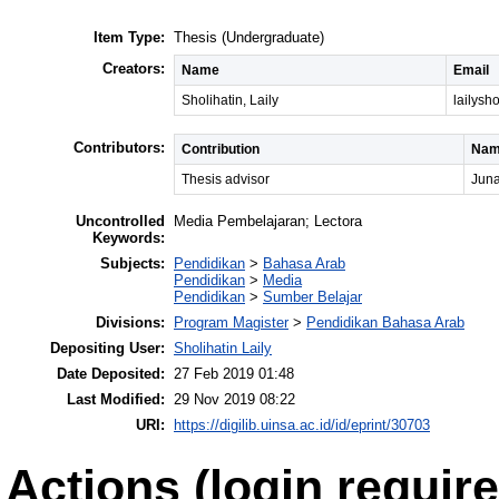
Item Type:
Thesis (Undergraduate)
Creators:
Name
Email
Sholihatin, Laily
lailysh
Contributors:
Contribution
Na
Thesis advisor
Juna
Uncontrolled
Media Pembelajaran; Lectora
Keywords:
Subjects:
Pendidikan
>
Bahasa Arab
Pendidikan
>
Media
Pendidikan
>
Sumber Belajar
Divisions:
Program Magister
>
Pendidikan Bahasa Arab
Depositing User:
Sholihatin Laily
Date Deposited:
27 Feb 2019 01:48
Last Modified:
29 Nov 2019 08:22
URI:
https://digilib.uinsa.ac.id/id/eprint/30703
Actions (login require