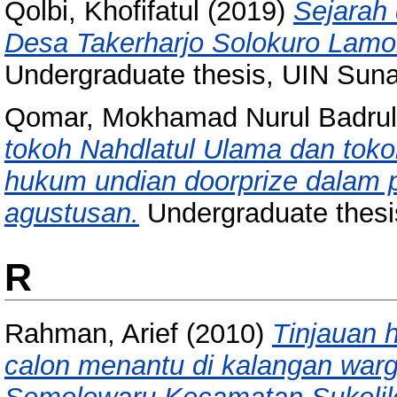
Qolbi, Khofifatul
(2019)
Sejarah
Desa Takerharjo Solokuro Lamo
Undergraduate thesis, UIN Sun
Qomar, Mokhamad Nurul Badrul
tokoh Nahdlatul Ulama dan tok
hukum undian doorprize dalam 
agustusan.
Undergraduate thesi
R
Rahman, Arief
(2010)
Tinjauan 
calon menantu di kalangan wa