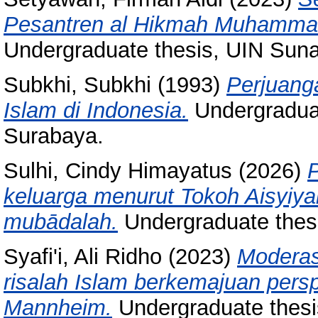
Pesantren al Hikmah Muhammad
Undergraduate thesis, UIN Sun
Subkhi, Subkhi
(1993)
Perjuang
Islam di Indonesia.
Undergraduat
Surabaya.
Sulhi, Cindy Himayatus
(2026)
P
keluarga menurut Tokoh Aisyiyah
mubādalah.
Undergraduate thes
Syafi'i, Ali Ridho
(2023)
Modera
risalah Islam berkemajuan persp
Mannheim.
Undergraduate thes