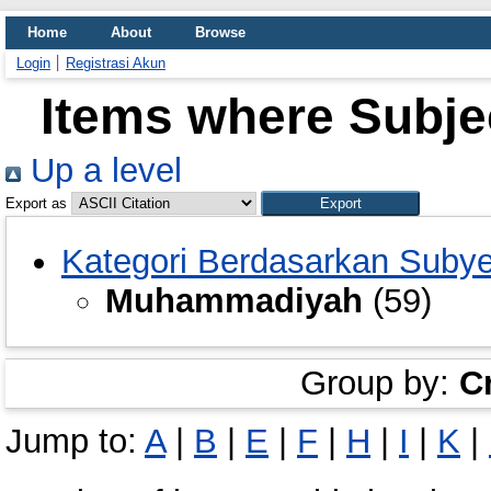
Home
About
Browse
Login
Registrasi Akun
Items where Subj
Up a level
Export as
Kategori Berdasarkan Suby
Muhammadiyah
(59)
Group by:
C
Jump to:
A
|
B
|
E
|
F
|
H
|
I
|
K
|