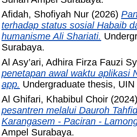
Afidah, Shofiyah Nur
(2026)
Pan
terhadap status sosial Habaib 
humanisme Ali Shariati.
Undergr
Surabaya.
Al Asy’ari, Adhira Firza Fauzi 
penetapan awal waktu aplikasi
app.
Undergraduate thesis, UIN
Al Ghifari, Khabibul Choir
(2024
pesantren melalui Dauroh Tahfi
Karangasem - Paciran - Lamon
Ampel Surabaya.