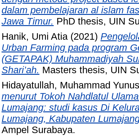
dalam pembelajaran al islam f
Jawa Timur.
PhD thesis, UIN S
Hanik, Umi Atia
(2021)
Pengelo
Urban Farming pada program G
(GETAPAK) Muhammadiyah Surab
Shari’ah.
Masters thesis, UIN S
Hidayatullah, Muhammad Yunu
menurut Tokoh Nahdlatul Ula
Lumajang: studi kasus Di Kelu
Lumajang, Kabupaten Lumajang
Ampel Surabaya.