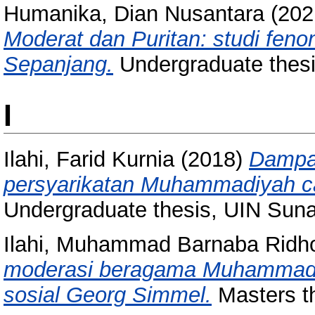
Humanika, Dian Nusantara
(202
Moderat dan Puritan: studi fe
Sepanjang.
Undergraduate thes
I
Ilahi, Farid Kurnia
(2018)
Dampak
persyarikatan Muhammadiyah c
Undergraduate thesis, UIN Sun
Ilahi, Muhammad Barnaba Ridh
moderasi beragama Muhammadiy
sosial Georg Simmel.
Masters t