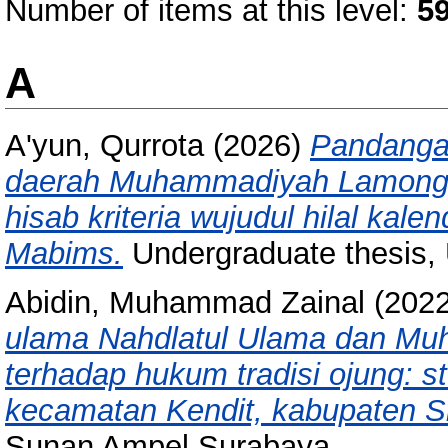
Number of items at this level:
5
A
A'yun, Qurrota
(2026)
Pandangan
daerah Muhammadiyah Lamongan
hisab kriteria wujudul hilal kal
Mabims.
Undergraduate thesis,
Abidin, Muhammad Zainal
(202
ulama Nahdlatul Ulama dan Mu
terhadap hukum tradisi ojung: 
kecamatan Kendit, kabupaten S
Sunan Ampel Surabaya.