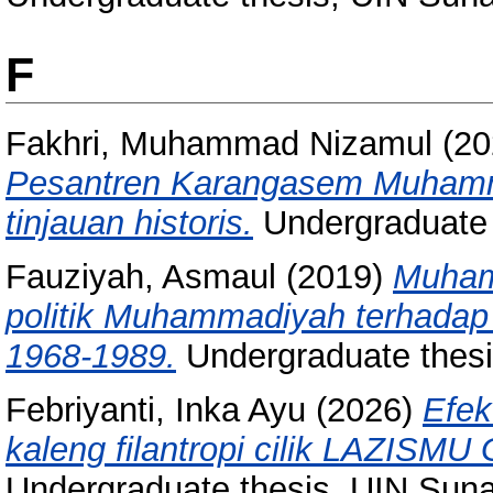
F
Fakhri, Muhammad Nizamul
(20
Pesantren Karangasem Muhamm
tinjauan historis.
Undergraduate 
Fauziyah, Asmaul
(2019)
Muham
politik Muhammadiyah terhadap 
1968-1989.
Undergraduate thes
Febriyanti, Inka Ayu
(2026)
Efek
kaleng filantropi cilik LAZISM
Undergraduate thesis, UIN Sun