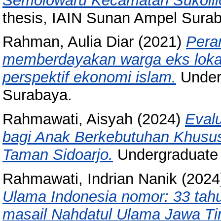
Semolowaru Kecamatan Sukolil
thesis, IAIN Sunan Ampel Sura
Rahman, Aulia Diar
(2021)
Pera
memberdayakan warga eks loka
perspektif ekonomi islam.
Under
Surabaya.
Rahmawati, Aisyah
(2024)
Evalu
bagi Anak Berkebutuhan Khus
Taman Sidoarjo.
Undergraduate 
Rahmawati, Indrian Nanik
(2024
Ulama Indonesia nomor: 33 tahu
masail Nahdatul Ulama Jawa Ti