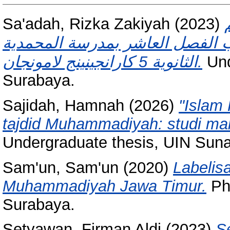
Sa'adah, Rizka Zakiyah
(2023)
م
لاب الفصل العاشر بمدرسة المحمدية
الثانوية 5 كارانجينينج لامونجان.
Und
Surabaya.
Sajidah, Hamnah
(2026)
"Islam 
tajdid Muhammadiyah: studi makn
Undergraduate thesis, UIN Sun
Sam'un, Sam'un
(2020)
Labelis
Muhammadiyah Jawa Timur.
Ph
Surabaya.
Setyawan, Firman Aldi
(2023)
S