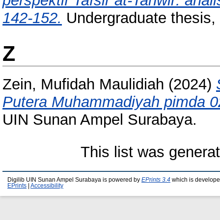
perspektif Tafsir at-Tanwir: anal
142-152.
Undergraduate thesis,
Z
Zein, Mufidah Maulidiah
(2024)
Putera Muhammadiyah pimda 0
UIN Sunan Ampel Surabaya.
This list was gener
Digilib UIN Sunan Ampel Surabaya is powered by
EPrints 3.4
which is develope
EPrints
|
Accessibility