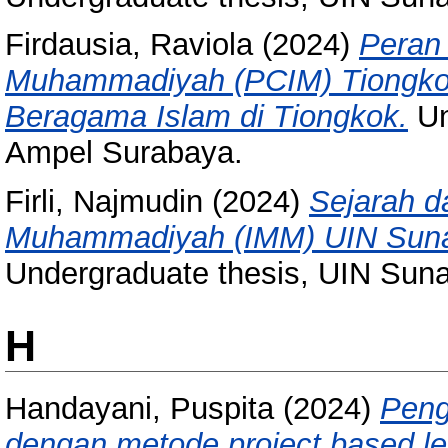
Firdausia, Raviola
(2024)
Peran
Muhammadiyah (PCIM) Tiongko
Beragama Islam di Tiongkok.
Un
Ampel Surabaya.
Firli, Najmudin
(2024)
Sejarah 
Muhammadiyah (IMM) UIN Suna
Undergraduate thesis, UIN Sun
H
Handayani, Puspita
(2024)
Peng
dengan metode project based lea