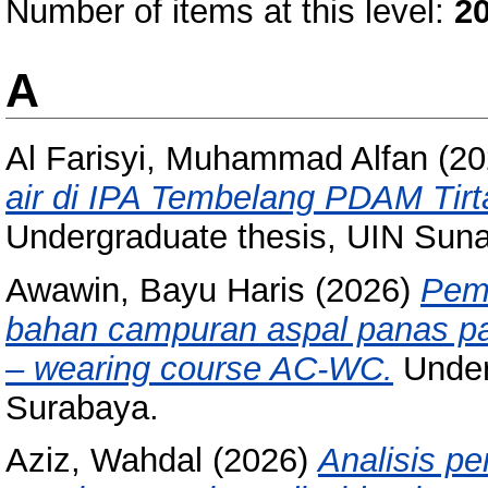
Number of items at this level:
2
A
Al Farisyi, Muhammad Alfan
(20
air di IPA Tembelang PDAM Ti
Undergraduate thesis, UIN Sun
Awawin, Bayu Haris
(2026)
Pema
bahan campuran aspal panas pad
– wearing course AC-WC.
Under
Surabaya.
Aziz, Wahdal
(2026)
Analisis pe