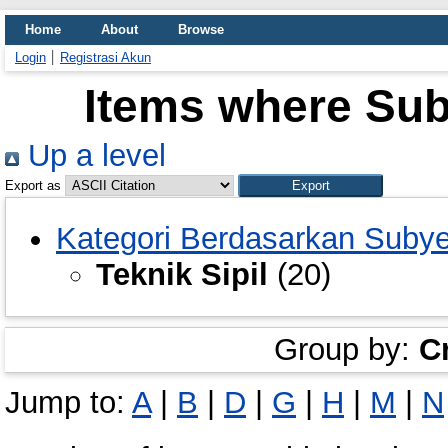
Home
About
Browse
Login
Registrasi Akun
Items where Subj
Up a level
Export as
Kategori Berdasarkan Suby
Teknik Sipil
(20)
Group by:
C
Jump to:
A
|
B
|
D
|
G
|
H
|
M
|
N