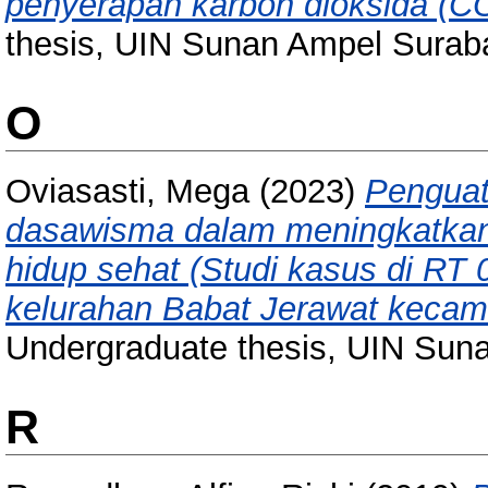
penyerapan karbon dioksida (C
thesis, UIN Sunan Ampel Surab
O
Oviasasti, Mega
(2023)
Penguat
dasawisma dalam meningkatkan 
hidup sehat (Studi kasus di R
kelurahan Babat Jerawat kecam
Undergraduate thesis, UIN Sun
R