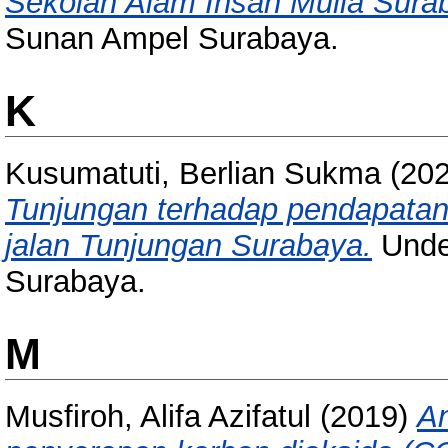
Sekolah Alam Insan Mulia Sura
Sunan Ampel Surabaya.
K
Kusumatuti, Berlian Sukma
(20
Tunjungan terhadap pendapata
jalan Tunjungan Surabaya.
Unde
Surabaya.
M
Musfiroh, Alifa Azifatul
(2019)
An