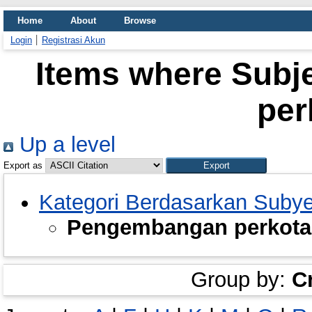
Home
About
Browse
Login
Registrasi Akun
Items where Subj
per
Up a level
Export as
Kategori Berdasarkan Suby
Pengembangan perkota
Group by:
C