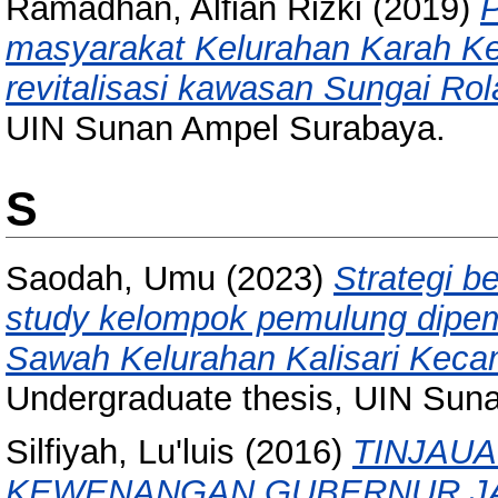
Ramadhan, Alfian Rizki
(2019)
P
masyarakat Kelurahan Karah 
revitalisasi kawasan Sungai Ro
UIN Sunan Ampel Surabaya.
S
Saodah, Umu
(2023)
Strategi b
study kelompok pemulung dip
Sawah Kelurahan Kalisari Keca
Undergraduate thesis, UIN Sun
Silfiyah, Lu'luis
(2016)
TINJAUA
KEWENANGAN GUBERNUR J