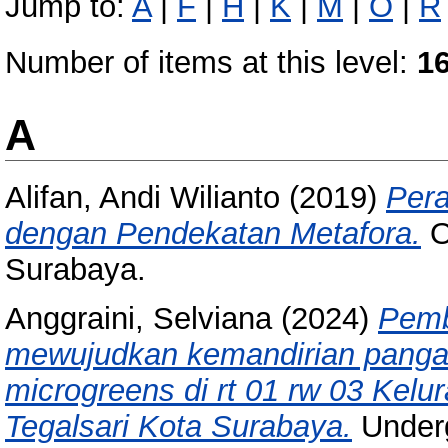
Jump to:
A
|
F
|
H
|
K
|
M
|
O
|
R
Number of items at this level:
1
A
Alifan, Andi Wilianto
(2019)
Per
dengan Pendekatan Metafora.
O
Surabaya.
Anggraini, Selviana
(2024)
Pemb
mewujudkan kemandirian panga
microgreens di rt 01 rw 03 Ke
Tegalsari Kota Surabaya.
Underg