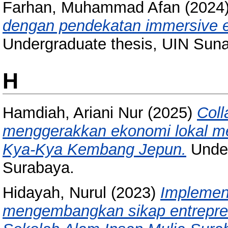
Farhan, Muhammad Afan
(2024
dengan pendekatan immersive ex
Undergraduate thesis, UIN Sun
H
Hamdiah, Ariani Nur
(2025)
Coll
menggerakkan ekonomi lokal mel
Kya-Kya Kembang Jepun.
Under
Surabaya.
Hidayah, Nurul
(2023)
Implement
mengembangkan sikap entrepren