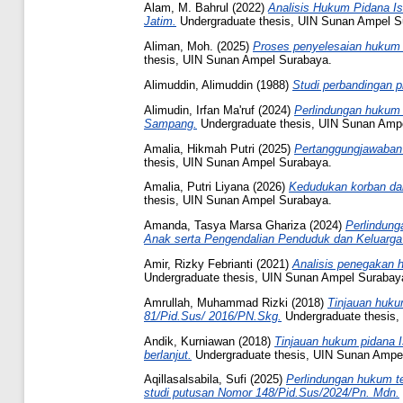
Alam, M. Bahrul
(2022)
Analisis Hukum Pidana Is
Jatim.
Undergraduate thesis, UIN Sunan Ampel S
Aliman, Moh.
(2025)
Proses penyelesaian hukum t
thesis, UIN Sunan Ampel Surabaya.
Alimuddin, Alimuddin
(1988)
Studi perbandingan 
Alimudin, Irfan Ma'ruf
(2024)
Perlindungan hukum 
Sampang.
Undergraduate thesis, UIN Sunan Amp
Amalia, Hikmah Putri
(2025)
Pertanggungjawaban 
thesis, UIN Sunan Ampel Surabaya.
Amalia, Putri Liyana
(2026)
Kedudukan korban dalam
thesis, UIN Sunan Ampel Surabaya.
Amanda, Tasya Marsa Ghariza
(2024)
Perlindung
Anak serta Pengendalian Penduduk dan Keluarga
Amir, Rizky Febrianti
(2021)
Analisis penegakan h
Undergraduate thesis, UIN Sunan Ampel Surabay
Amrullah, Muhammad Rizki
(2018)
Tinjauan huku
81/Pid.Sus/ 2016/PN.Skg.
Undergraduate thesis,
Andik, Kurniawan
(2018)
Tinjauan hukum pidana I
berlanjut.
Undergraduate thesis, UIN Sunan Ampe
Aqillasalsabila, Sufi
(2025)
Perlindungan hukum ter
studi putusan Nomor 148/Pid.Sus/2024/Pn. Mdn.