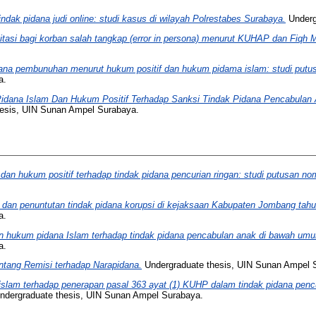
dak pidana judi online: studi kasus di wilayah Polrestabes Surabaya.
Underg
ilitasi bagi korban salah tangkap (error in persona) menurut KUHAP dan Fiqh M
dana pembunuhan menurut hukum positif dan hukum pidama islam: studi putu
a.
idana Islam Dan Hukum Positif Terhadap Sanksi Tindak Pidana Pencabulan
esis, UIN Sunan Ampel Surabaya.
dan hukum positif terhadap tindak pidana pencurian ringan: studi putusan nom
 dan penuntutan tindak pidana korupsi di kejaksaan Kabupaten Jombang tahun
a.
an hukum pidana Islam terhadap tindak pidana pencabulan anak di bawah umu
a.
ntang Remisi terhadap Narapidana.
Undergraduate thesis, UIN Sunan Ampel 
slam terhadap penerapan pasal 363 ayat (1) KUHP dalam tindak pidana pencu
dergraduate thesis, UIN Sunan Ampel Surabaya.