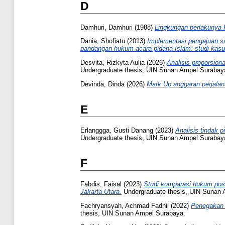
D
Damhuri, Damhuri
(1988)
Lingkungan berlakunya 
Dania, Shofiatu
(2013)
Implementasi pengajuan s
pandangan hukum acara pidana Islam: studi kasu
Desvita, Rizkyta Aulia
(2026)
Analisis proporsion
Undergraduate thesis, UIN Sunan Ampel Surabay
Devinda, Dinda
(2026)
Mark Up anggaran perjalan
E
Erlanggga, Gusti Danang
(2023)
Analisis tindak 
Undergraduate thesis, UIN Sunan Ampel Surabay
F
Fabdis, Faisal
(2023)
Studi komparasi hukum posi
Jakarta Utara.
Undergraduate thesis, UIN Sunan 
Fachryansyah, Achmad Fadhil
(2022)
Penegakan h
thesis, UIN Sunan Ampel Surabaya.