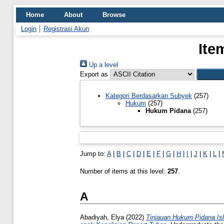
Home
About
Browse
Login
Registrasi Akun
Ite
Up a level
Export as
Kategori Berdasarkan Subyek
(257)
Hukum
(257)
Hukum Pidana
(257)
Jump to:
A
|
B
|
C
|
D
|
E
|
F
|
G
|
H
|
I
|
J
|
K
|
L
|
Number of items at this level:
257
.
A
Abadiyah, Elya
(2022)
Tinjauan Hukum Pidana Isl