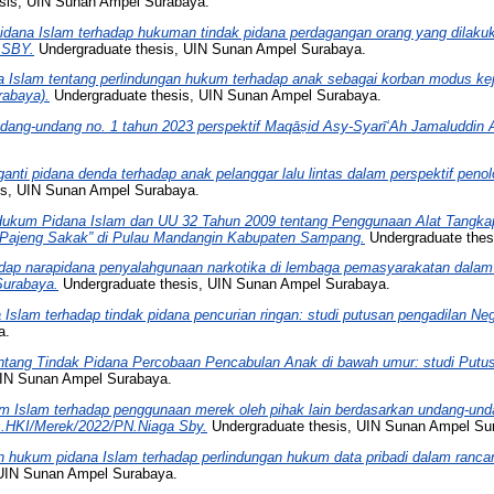
sis, UIN Sunan Ampel Surabaya.
idana Islam terhadap hukuman tindak pidana perdagangan orang yang dilakuk
.SBY.
Undergraduate thesis, UIN Sunan Ampel Surabaya.
 Islam tentang perlindungan hukum terhadap anak sebagai korban modus kej
rabaya).
Undergraduate thesis, UIN Sunan Ampel Surabaya.
dang-undang no. 1 tahun 2023 perspektif Maqāṣid Asy-Syarī‘Ah Jamaluddin A
anti pidana denda terhadap anak pelanggar lalu lintas dalam perspektif peno
is, UIN Sunan Ampel Surabaya.
 Hukum Pidana Islam dan UU 32 Tahun 2009 tentang Penggunaan Alat Tangka
“Pajeng Sakak” di Pulau Mandangin Kabupaten Sampang.
Undergraduate thes
ap narapidana penyalahgunaan narkotika di lembaga pemasyarakatan dalam 
Surabaya.
Undergraduate thesis, UIN Sunan Ampel Surabaya.
Islam terhadap tindak pidana pencurian ringan: studi putusan pengadilan Ne
a.
entang Tindak Pidana Percobaan Pencabulan Anak di bawah umur: studi Putu
UIN Sunan Ampel Surabaya.
um Islam terhadap penggunaan merek oleh pihak lain berdasarkan undang-un
us.HKI/Merek/2022/PN.Niaga Sby.
Undergraduate thesis, UIN Sunan Ampel Su
n hukum pidana Islam terhadap perlindungan hukum data pribadi dalam ranc
 UIN Sunan Ampel Surabaya.