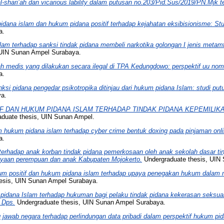
-shari’ah dan vicarious lability dalam putusan no.203/Pid.Sus/2019/PN.Mjk ten
idana islam dan hukum pidana positif terhadap kejahatan eksibisionisme: Stu
a.
lam terhadap sanksi tindak pidana membeli narkotika golongan I jenis metam
 UIN Sunan Ampel Surabaya.
 medis yang dilakukan secara ilegal di TPA Kedungdowo: perspektif uu nom
a.
anksi pidana pengedar psikotropika ditinjau dari hukum pidana Islam: studi p
ya.
IF DAN HUKUM PIDANA ISLAM TERHADAP TINDAK PIDANA KEPEMILIKA
duate thesis, UIN Sunan Ampel.
m hukum pidana islam terhadap cyber crime bentuk doxing pada pinjaman onli
a.
erhadap anak korban tindak pidana pemerkosaan oleh anak sekolah dasar tin
dayaan perempuan dan anak Kabupaten Mojokerto.
Undergraduate thesis, UIN
um positif dan hukum pidana islam terhadap upaya penegakan hukum dalam men
esis, UIN Sunan Ampel Surabaya.
pidana Islam terhadap hukuman bagi pelaku tindak pidana kekerasan seksua
 Dps.
Undergraduate thesis, UIN Sunan Ampel Surabaya.
jawab negara terhadap perlindungan data pribadi dalam perspektif hukum pid