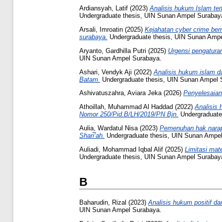
Ardiansyah, Latif
(2023)
Analisis hukum Islam ter
Undergraduate thesis, UIN Sunan Ampel Surabay
Arsali, Imroatin
(2025)
Kejahatan cyber crime berm
surabaya.
Undergraduate thesis, UIN Sunan Ampe
Aryanto, Gardhilla Putri
(2025)
Urgensi pengaturan
UIN Sunan Ampel Surabaya.
Ashari, Vendyk Aji
(2022)
Analisis hukum islam d
Batam.
Undergraduate thesis, UIN Sunan Ampel 
Ashivatuszahra, Aviara Jeka
(2026)
Penyelesaian 
Athoillah, Muhammad Al Haddad
(2022)
Analisis 
Nomor 250/Pid.B/LH/2019/PN Bjn.
Undergraduate
Aulia, Wardatul Nisa
(2023)
Pemenuhan hak narapi
Shari̅‘ah.
Undergraduate thesis, UIN Sunan Ampel
Auliadi, Mohammad Iqbal Alif
(2025)
Limitasi mat
Undergraduate thesis, UIN Sunan Ampel Surabay
B
Baharudin, Rizal
(2023)
Analisis hukum positif d
UIN Sunan Ampel Surabaya.