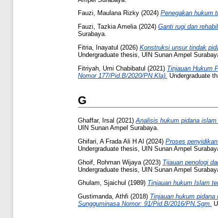
Fauzi, Maulana Rizky
(2024)
Penegakan hukum tin
Fauzi, Tazkia Amelia
(2024)
Ganti rugi dan rehab
Surabaya.
Fitria, Inayatul
(2026)
Konstruksi unsur tindak pi
Undergraduate thesis, UIN Sunan Ampel Surabay
Fitriyah, Umi Chabibatul
(2021)
Tinjauan Hukum P
Nomor 177/Pid.B/2020/PN.Kla).
Undergraduate th
G
Ghaffar, Irsal
(2021)
Analisis hukum pidana islam 
UIN Sunan Ampel Surabaya.
Ghifari, A Frada Ali H Al
(2024)
Proses penyidikan
Undergraduate thesis, UIN Sunan Ampel Surabay
Ghoif, Rohman Wijaya
(2023)
Tijauan penologi d
Undergraduate thesis, UIN Sunan Ampel Surabay
Ghulam, Sjaichul
(1989)
Tinjauan hukum Islam te
Gustimanda, Athfi
(2018)
Tinjauan hukum pidana i
Sungguminasa Nomor: 91/Pid.B/2016/PN.Sgm.
Un