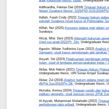
anak Kepolisian Resort Tuban.
Undergraduate the
Adifkiardha, Febrian Dwi
(2019)
Tinjauan hukum p
Negeri Surabaya Nomor: 1025/PID.SUS/2018/PN
Adilah, Farah Cindy
(2022)
Tinjauan hukum pidana
sekolah Surabaya (studi kasus di Polrestabes Su
Afifah, Nur
(2025)
Konsepsi pidana mati dalam un
Surabaya.
Afizal, Mhd. Deni
(2023)
Alternatif hukuman pengg
1/pid.sus-anak/2022/Pt. Sby.
Undergraduate thes
Agustin, Wildan Yudhistira Liyas
(2022)
Analisis
Sampang: studi kasus penggunaan alat tangkap 
Aisyah, Siti
(2023)
Pelaksanaan pembinaan terhad
Islam: studi di lembaga pemasyarakatan kelas I 
Akbar, Moh Hakim
(2021)
Tinjauan Hukum Pidana 
Undergraduate thesis, UIN Sunan Ampel Surabay
Akbar, Zul
(2019)
Analisis hukum pidana Islam t
45/Pid.Sus/2015/Pn.Slk.
Undergraduate thesis, 
Akmalia, Annisa
(2024)
Tinjauan yuridis dan huk
indikasi geografis: studi putusan nomor 2/Pdt.S
Al Ayyubi, Muhammad Sholahudin
(2022)
Tinjaua
perlindungan data pribadi.
Undergraduate thesis,