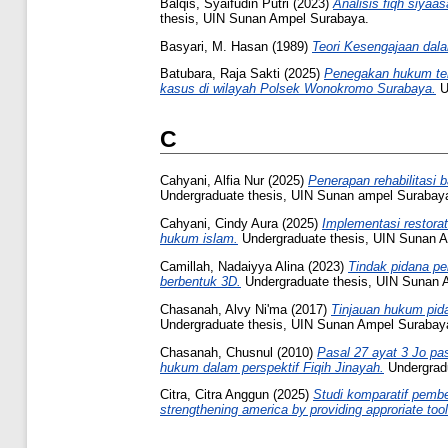
Balqis, Syaifudin Putri
(2023)
Analisis fiqh siya
thesis, UIN Sunan Ampel Surabaya.
Basyari, M. Hasan
(1989)
Teori Kesengajaan dal
Batubara, Raja Sakti
(2025)
Penegakan hukum terh
kasus di wilayah Polsek Wonokromo Surabaya.
U
C
Cahyani, Alfia Nur
(2025)
Penerapan rehabilitasi 
Undergraduate thesis, UIN Sunan ampel Surabay
Cahyani, Cindy Aura
(2025)
Implementasi restorat
hukum islam.
Undergraduate thesis, UIN Sunan 
Camillah, Nadaiyya Alina
(2023)
Tindak pidana pe
berbentuk 3D.
Undergraduate thesis, UIN Sunan 
Chasanah, Alvy Ni'ma
(2017)
Tinjauan hukum pida
Undergraduate thesis, UIN Sunan Ampel Surabay
Chasanah, Chusnul
(2010)
Pasal 27 ayat 3 Jo pa
hukum dalam perspektif Fiqih Jinayah.
Undergradu
Citra, Citra Anggun
(2025)
Studi komparatif pembe
strengthening america by providing approriate tool