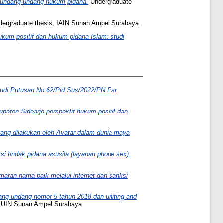
b undang-undang hukum pidana.
Undergraduate
ergraduate thesis, IAIN Sunan Ampel Surabaya.
kum positif dan hukum pidana Islam: studi
studi Putusan No 62/Pid.Sus/2022/PN Psr.
upaten Sidoarjo perspektif hukum positif dan
yang dilakukan oleh Avatar dalam dunia maya
 tindak pidana asusila (layanan phone sex).
maran nama baik melalui internet dan sanksi
dang-undang nomor 5 tahun 2018 dan uniting and
, UIN Sunan Ampel Surabaya.