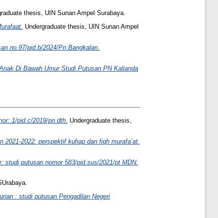
raduate thesis, UIN Sunan Ampel Surabaya.
urafaat.
Undergraduate thesis, UIN Sunan Ampel
san no.97/pid.b/2024/Pn Bangkalan.
 Anak Di Bawah Umur Studi Putusan PN Kalianda
or: 1/pid.c/2019/pn.dth.
Undergraduate thesis,
 2021-2022: perspektif kuhap dan fiqh murafa’at.
r: studi putusan nomor 583/pid.sus/2021/pt MDN.
SUrabaya.
rian : studi putusan Pengadilan Negeri