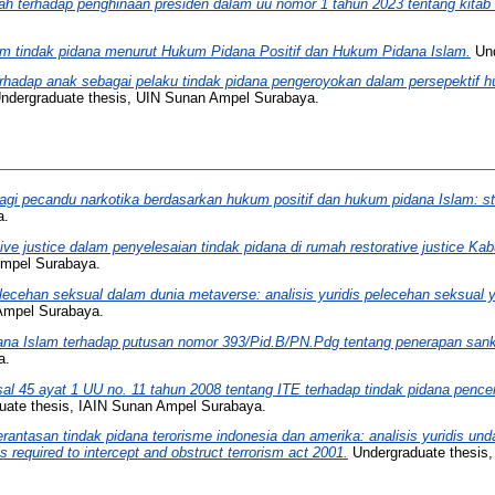
asah terhadap penghinaan presiden dalam uu nomor 1 tahun 2023 tentang kita
am tindak pidana menurut Hukum Pidana Positif dan Hukum Pidana Islam.
Und
adap anak sebagai pelaku tindak pidana pengeroyokan dalam persepektif hu
ndergraduate thesis, UIN Sunan Ampel Surabaya.
bagi pecandu narkotika berdasarkan hukum positif dan hukum pidana Islam: 
a.
ive justice dalam penyelesaian tindak pidana di rumah restorative justice Kab
Ampel Surabaya.
lecehan seksual dalam dunia metaverse: analisis yuridis pelecehan seksual 
Ampel Surabaya.
na Islam terhadap putusan nomor 393/Pid.B/PN.Pdg tentang penerapan sanksi
a.
sal 45 ayat 1 UU no. 11 tahun 2008 tentang ITE terhadap tindak pidana pence
ate thesis, IAIN Sunan Ampel Surabaya.
rantasan tindak pidana terorisme indonesia dan amerika: analisis yuridis un
s required to intercept and obstruct terrorism act 2001.
Undergraduate thesis