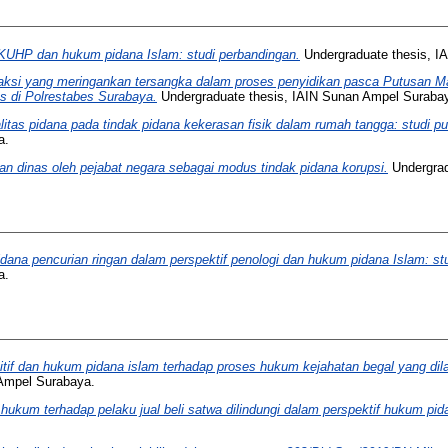
KUHP dan hukum pidana Islam: studi perbandingan.
Undergraduate thesis, I
aksi yang meringankan tersangka dalam proses penyidikan pasca Putusan M
s di Polrestabes Surabaya.
Undergraduate thesis, IAIN Sunan Ampel Suraba
alitas pidana pada tindak pidana kekerasan fisik dalam rumah tangga: studi
a.
an dinas oleh pejabat negara sebagai modus tindak pidana korupsi.
Undergrad
pidana pencurian ringan dalam perspektif penologi dan hukum pidana Islam: 
a.
tif dan hukum pidana islam terhadap proses hukum kejahatan begal yang dil
Ampel Surabaya.
ukum terhadap pelaku jual beli satwa dilindungi dalam perspektif hukum pida