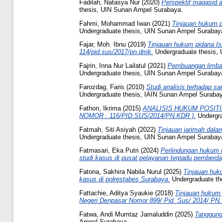
Fadilah, Natasya Nur
(2020)
Perspektif maqasid al
thesis, UIN Sunan Ampel Surabaya.
Fahmi, Mohammad Iwan
(2021)
Tinjauan hukum p
Undergraduate thesis, UIN Sunan Ampel Surabay
Fajar, Moh. Ibnu
(2019)
Tinjauan hukum pidana Is
114/pid.sus/2017/pn.dmk.
Undergraduate thesis,
Fajrin, Inna Nur Lailatul
(2021)
Pembuangan limbah
Undergraduate thesis, UIN Sunan Ampel Surabay
Farozdag, Faris
(2010)
Studi analisis terhadap s
Undergraduate thesis, IAIN Sunan Ampel Suraba
Fathon, Ikrima
(2015)
ANALISIS HUKUM POSIT
NOMOR : 116/PID.SUS/2014/PN.KDR ).
Undergra
Fatmah, Siti Asiyah
(2022)
Tinjauan jarimah dala
Undergraduate thesis, UIN Sunan Ampel Surabay
Fatmasari, Eka Putri
(2024)
Perlindungan hukum t
studi kasus di pusat pelayanan terpadu pember
Fatona, Sakhira Nabila Nurul
(2025)
Tinjauan huk
kasus di polrestabes Surabaya.
Undergraduate th
Fattachie, Aditya Syaukie
(2018)
Tinjauan hukum 
Negeri Denpasar Nomor 899/ Pid. Sus/ 2014/ PN.
Fatwa, Andi Mumtaz Jamaluddin
(2025)
Tanggung 
Ampel Surabaya.