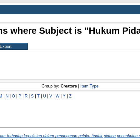
ms where Subject is "Hukum Pid
Group by:
Creators
|
Item Type
M
|
N
|
O
|
P
|
R
|
S
|
T
|
U
|
V
|
W
|
Y
|
Z
am terhadap kepolisian dalam penanganan pelaku tindak pidana pencabulan 