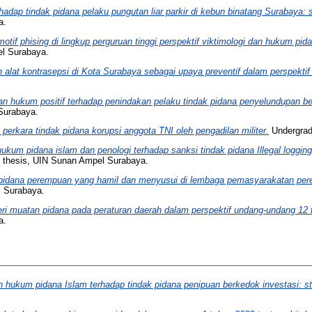
hadap tindak pidana pelaku pungutan liar parkir di kebun binatang Surabaya: 
a.
otif phising di lingkup perguruan tinggi perspektif viktimologi dan hukum pid
l Surabaya.
 alat kontrasepsi di Kota Surabaya sebagai upaya preventif dalam perspekti
an hukum positif terhadap penindakan pelaku tindak pidana penyelundupan b
Surabaya.
perkara tindak pidana korupsi anggota TNI oleh pengadilan militer.
Undergrad
hukum pidana islam dan penologi terhadap sanksi tindak pidana Illegal loggin
 thesis, UIN Sunan Ampel Surabaya.
dana perempuan yang hamil dan menyusui di lembaga pemasyarakatan peremp
 Surabaya.
eri muatan pidana pada peraturan daerah dalam perspektif undang-undang 12 ta
a.
an hukum pidana Islam terhadap tindak pidana penipuan berkedok investasi: st