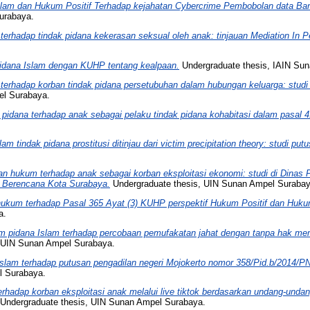
lam dan Hukum Positif Terhadap kejahatan Cybercrime Pembobolan data Bank
urabaya.
erhadap tindak pidana kekerasan seksual oleh anak: tinjauan Mediation In P
pidana Islam dengan KUHP tentang kealpaan.
Undergraduate thesis, IAIN Su
terhadap korban tindak pidana persetubuhan dalam hubungan keluarga: stud
el Surabaya.
pidana terhadap anak sebagai pelaku tindak pidana kohabitasi dalam pasal 
 tindak pidana prostitusi ditinjau dari victim precipitation theory: studi pu
an hukum terhadap anak sebagai korban eksploitasi ekonomi: studi di Dina
 Berencana Kota Surabaya.
Undergraduate thesis, UIN Sunan Ampel Surabay
ukum terhadap Pasal 365 Ayat (3) KUHP perspektif Hukum Positif dan Hukum 
a.
m pidana Islam terhadap percobaan pemufakatan jahat dengan tanpa hak memb
 UIN Sunan Ampel Surabaya.
slam terhadap putusan pengadilan negeri Mojokerto nomor 358/Pid.b/2014/P
l Surabaya.
hadap korban eksploitasi anak melalui live tiktok berdasarkan undang-undang 
Undergraduate thesis, UIN Sunan Ampel Surabaya.