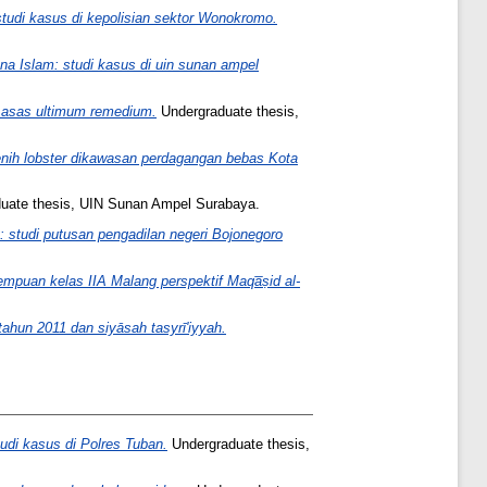
studi kasus di kepolisian sektor Wonokromo.
ana Islam: studi kasus di uin sunan ampel
f asas ultimum remedium.
Undergraduate thesis,
enih lobster dikawasan perdagangan bebas Kota
uate thesis, UIN Sunan Ampel Surabaya.
g: studi putusan pengadilan negeri Bojonegoro
uan kelas IIA Malang perspektif Maqa̅ṣid al-
hun 2011 dan siyāsah tasyrī'iyyah.
udi kasus di Polres Tuban.
Undergraduate thesis,