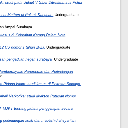
: studi pada Subdit V Siber Ditreskrimsus Polda
enal Matters di Polsek Kangean.
Undergraduate
nan Ampel Surabaya.
i kasus di Kelurahan Karang Dalem Kota
412 UU nomor 1 tahun 2023.
Undergraduate
tusan pengadilan negeri surabaya.
Undergraduate
s Pemberdayaan Perempuan dan Perlindungan
a.
Pidana Islam: studi kasus di Polresta Sidoarjo.
eli Narkotika: studi direktori Putusan Nomor
N. MJKT tentang pidana penggelapan secara
perlindungan anak dan maqāṣhid al-syarī’ah: