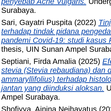
penyebab Acne Vulgaris.
Underg
Surabaya.
Sari, Gayatri Puspita
(2022)
Tin
terhadap tindak pidana penged
pandemi Covid-19: studi kasus 
thesis, UIN Sunan Ampel Surab
Septiani, Firda Amalia
(2025)
Ef
stevia (Stevia rebaudiana) dan
ammaryllifolius) terhadap histol
jantan yang diinduksi aloksan.
U
Ampel Surabaya.
Shofiyya, Ainina Neihayatus
(20