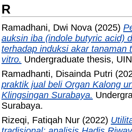
R
Ramadhani, Dwi Nova
(2025)
Pe
auksin iba (indole butyric acid)
terhadap induksi akar tanaman ti
vitro.
Undergraduate thesis, UI
Ramadhanti, Disainda Putri
(20
praktik jual beli Organ Kalong 
Klingsingan Surabaya.
Undergra
Surabaya.
Rizeqi, Fatiqah Nur
(2022)
Util
tradisional: analisis Hadis Riw