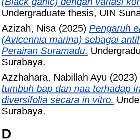
(Black garlic) dengan variasi ko
Undergraduate thesis, UIN Sun
Azizah, Nisa
(2025)
Pengaruh e
(Avicennia marina) sebagai antif
Perairan Suramadu.
Undergradu
Surabaya.
Azzhahara, Nabillah Ayu
(2023)
tumbuh bap dan naa terhadap ind
diversifolia secara in vitro.
Under
Surabaya.
D