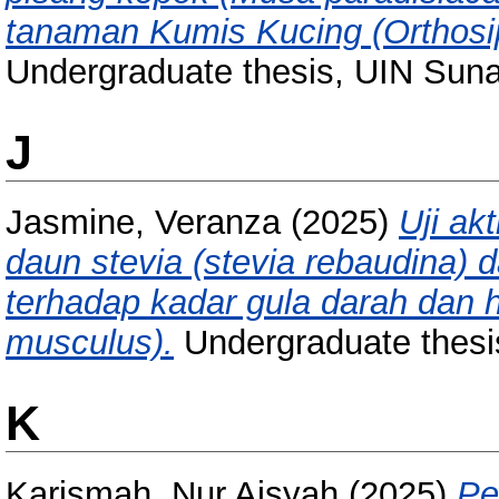
tanaman Kumis Kucing (Orthosi
Undergraduate thesis, UIN Sun
J
Jasmine, Veranza
(2025)
Uji ak
daun stevia (stevia rebaudina) 
terhadap kadar gula darah dan h
musculus).
Undergraduate thesi
K
Karismah, Nur Aisyah
(2025)
Pe