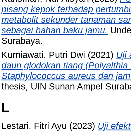
pisang kepok terhadap pertumb
metabolit sekunder tanaman sam
sebagai bahan baku jamu.
Under
Surabaya.
Kurniawati, Putri Dwi
(2021)
Uji
daun glodokan tiang (Polyalthia l
Staphylococcus aureus dan jamu
thesis, UIN Sunan Ampel Surab
L
Lestari, Fitri Ayu
(2023)
Uji efek