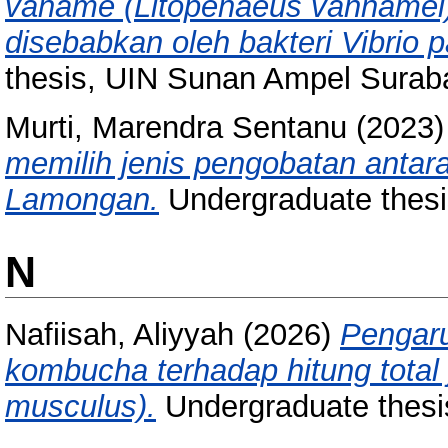
vaname (Litopenaeus vannamei) 
disebabkan oleh bakteri Vibrio 
thesis, UIN Sunan Ampel Surab
Murti, Marendra Sentanu
(2023
memilih jenis pengobatan antar
Lamongan.
Undergraduate thes
N
Nafiisah, Aliyyah
(2026)
Pengaru
kombucha terhadap hitung total 
musculus).
Undergraduate thesi