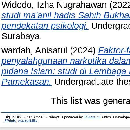
Widodo, Izha Nugrahawan
(202
studi ma'anil hadis Sahih Bukh
pendekatan psikologi.
Undergrad
Surabaya.
wardah, Anisatul
(2024)
Faktor-
penyalahgunaan narkotika dalam
pidana Islam: studi di Lembaga
Pamekasan.
Undergraduate the
This list was gener
Digilib UIN Sunan Ampel Surabaya is powered by
EPrints 3.4
which is develope
EPrints
|
Accessibility