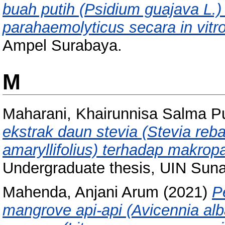
buah putih (Psidium guajava L.) 
parahaemolyticus secara in vitro
Ampel Surabaya.
M
Maharani, Khairunnisa Salma Pu
ekstrak daun stevia (Stevia re
amaryllifolius) terhadap makropa
Undergraduate thesis, UIN Sun
Mahenda, Anjani Arum
(2021)
P
mangrove api-api (Avicennia al