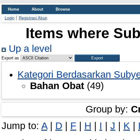
Home
About
Browse
Login
Registrasi Akun
Items where Sub
Up a level
Export as
Kategori Berdasarkan Suby
Bahan Obat
(49)
Group by:
C
Jump to:
A
|
D
|
F
|
H
|
I
|
J
|
K
|