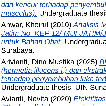
dan kencur terhadap penyembuh
musculus).
Undergraduate thesi
Anwar, Khoirul
(2010)
Analisis 
Jatim No: KEP 12/ MUI JATIM/
untuk Bahan Obat.
Undergraduat
Surabaya.
Arivianti, Dina Mustika
(2025)
B
(hermetia illucens l.) dan ekst
terhadap penyembuhan luka ter
Undergraduate thesis, UIN Sun
Avianti, Nevita
(2020)
Efektifit