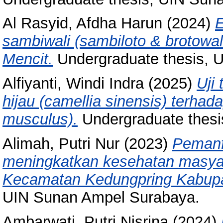
Al Rasyid, Afdha Harun
(2024)
E
sambiwali (sambiloto & brotowa
Mencit.
Undergraduate thesis, 
Alfiyanti, Windi Indra
(2025)
Uji
hijau (camellia sinensis) terhada
musculus).
Undergraduate thesi
Alimah, Putri Nur
(2023)
Pemanf
meningkatkan kesehatan masya
Kecamatan Kedungpring Kabup
UIN Sunan Ampel Surabaya.
Ambarwati, Putri Nisrina
(2024)