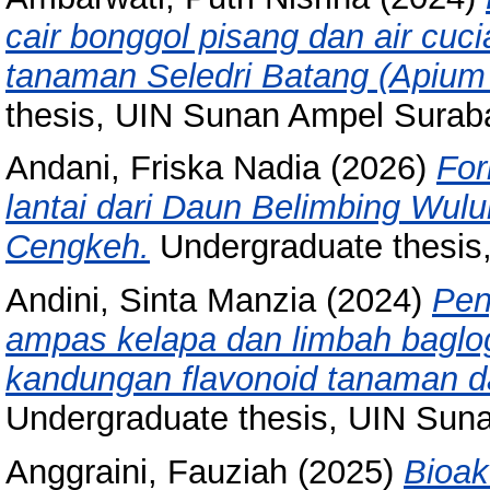
cair bonggol pisang dan air cu
tanaman Seledri Batang (Apium 
thesis, UIN Sunan Ampel Surab
Andani, Friska Nadia
(2026)
For
lantai dari Daun Belimbing Wul
Cengkeh.
Undergraduate thesis
Andini, Sinta Manzia
(2024)
Pen
ampas kelapa dan limbah baglo
kandungan flavonoid tanaman d
Undergraduate thesis, UIN Sun
Anggraini, Fauziah
(2025)
Bioak