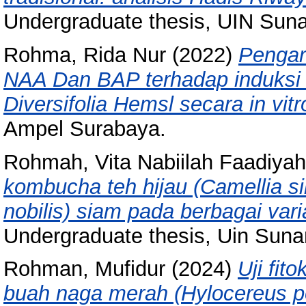
Undergraduate thesis, UIN Sun
Rohma, Rida Nur
(2022)
Pengar
NAA Dan BAP terhadap induksi k
Diversifolia Hemsl secara in vitr
Ampel Surabaya.
Rohmah, Vita Nabiilah Faadiyah
kombucha teh hijau (Camellia sin
nobilis) siam pada berbagai va
Undergraduate thesis, Uin Sun
Rohman, Mufidur
(2024)
Uji fit
buah naga merah (Hylocereus po