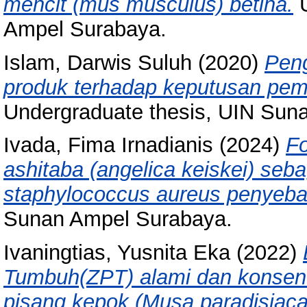
mencit (mus musculus) betina.
U
Ampel Surabaya.
Islam, Darwis Suluh
(2020)
Peng
produk terhadap keputusan pemb
Undergraduate thesis, UIN Sun
Ivada, Fima Irnadianis
(2024)
Fo
ashitaba (angelica keiskei) seba
staphylococcus aureus penyeba
Sunan Ampel Surabaya.
Ivaningtias, Yusnita Eka
(2022)
Tumbuh(ZPT) alami dan konsentr
pisang kepok (Musa paradisiaca