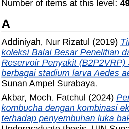
Number of items at this level:
4
A
Addiniyah, Nur Rizatul
(2019)
Ti
koleksi Balai Besar Penelitian
Reservoir Penyakit (B2P2VRP) S
berbagai stadium larva Aedes ae
Sunan Ampel Surabaya.
Akbar, Moch. Fatchul
(2024)
Pe
kombucha dengan kombinasi ekstr
terhadap penyembuhan luka bak
Undergraduate thesis, UIN Sun