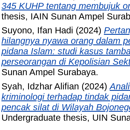
345 KUHP tentang membujuk ora
thesis, IAIN Sunan Ampel Sura
Suyono, Ifan Hadi
(2024)
Perta
hilangnya nyawa orang dalam pe
pidana Islam: studi kasus tamban
perseorangan di Kepolisian Sek
Sunan Ampel Surabaya.
Syah, Idzhar Alifian
(2024)
Anal
kriminologi terhadap tindak pid
pencak silat di Wilayah Bojoneg
Undergraduate thesis, UIN Sun