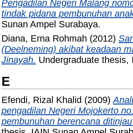
Pengadilan Negeri Malang nomor
tindak pidana pembunuhan anak 
Sunan Ampel Surabaya.
Diana, Erna Rohmah
(2012)
San
(Deelneming) akibat keadaan 
Jinayah.
Undergraduate thesis,
E
Efendi, Rizal Khalid
(2009)
Anal
pengadilan Negeri Mojokerto no
pembunuhan berencana ditinjau
thesis, IAIN Sunan Ampel Sura