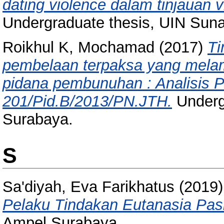
dating violence dalam tinjauan v
Undergraduate thesis, UIN Sun
Roikhul K, Mochamad
(2017)
Ti
pembelaan terpaksa yang mela
pidana pembunuhan : Analisis 
201/Pid.B/2013/PN.JTH.
Underg
Surabaya.
S
Sa'diyah, Eva Farikhatus
(2019
Pelaku Tindakan Eutanasia Pasi
Ampel Surabaya.