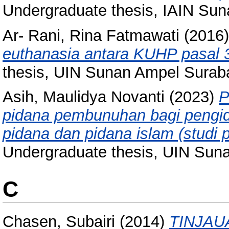
Undergraduate thesis, IAIN Su
Ar- Rani, Rina Fatmawati
(2016
euthanasia antara KUHP pasal 3
thesis, UIN Sunan Ampel Surab
Asih, Maulidya Novanti
(2023)
P
pidana pembunuhan bagi pengid
pidana dan pidana islam (studi 
Undergraduate thesis, UIN Sun
C
Chasen, Subairi
(2014)
TINJAU