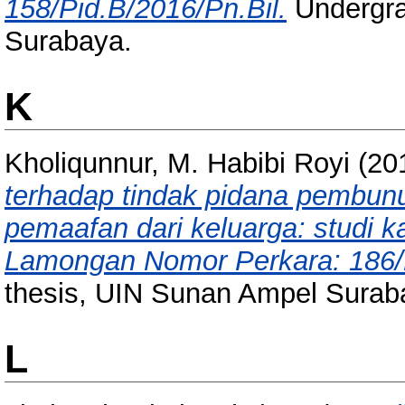
158/Pid.B/2016/Pn.Bil.
Undergra
Surabaya.
K
Kholiqunnur, M. Habibi Royi
(20
terhadap tindak pidana pembun
pemaafan dari keluarga: studi 
Lamongan Nomor Perkara: 186/
thesis, UIN Sunan Ampel Surab
L