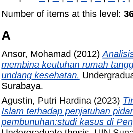
Number of items at this level:
3
A
Ansor, Mohamad
(2012)
Analisi
membina keutuhan rumah tangga
undang kesehatan.
Undergradua
Surabaya.
Agustin, Putri Hardina
(2023)
Ti
Islam terhadap penjatuhan pida
pembunuhan:studi kasus di Pen
Undergraduate thesis, UIN Sun