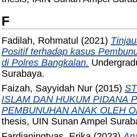
F
Fadilah, Rohmatul
(2021)
Tinja
Positif terhadap kasus Pembunu
di Polres Bangkalan.
Undergradu
Surabaya.
Faizah, Sayyidah Nur
(2015)
ST
ISLAM DAN HUKUM PIDANA P
PEMBUNUHAN ANAK OLEH O
thesis, UIN Sunan Ampel Surab
Fardianingtyas, Erika
(2023)
Ana