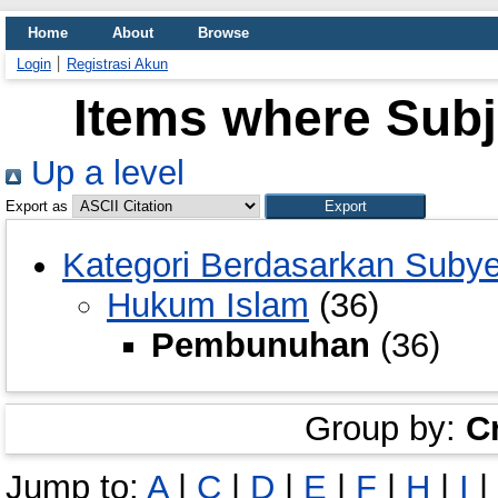
Home
About
Browse
Login
Registrasi Akun
Items where Sub
Up a level
Export as
Kategori Berdasarkan Suby
Hukum Islam
(36)
Pembunuhan
(36)
Group by:
C
Jump to:
A
|
C
|
D
|
E
|
F
|
H
|
I
|