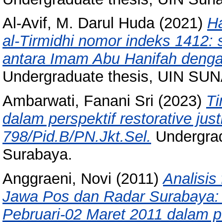
Al-Avif, M. Darul Huda
(2021)
Ha
al-Tirmidhi nomor indeks 1412
antara Imam Abu Hanifah denga
Undergraduate thesis, UIN 
Ambarwati, Fanani Sri
(2023)
Ti
dalam perspektif restorative jus
798/Pid.B/PN.Jkt.Sel.
Undergrad
Surabaya.
Anggraeni, Novi
(2011)
Analisis
Jawa Pos dan Radar Surabaya: s
Pebruari-02 Maret 2011 dalam p