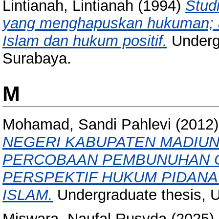
Lintianah, Lintianah
(1994)
Stud
yang menghapuskan hukuman; a
Islam dan hukum positif.
Underg
Surabaya.
M
Mohamad, Sandi Pahlevi
(2012
NEGERI KABUPATEN MADIUN
PERCOBAAN PEMBUNUHAN O
PERSPEKTIF HUKUM PIDANA
ISLAM.
Undergraduate thesis, 
Miswara, Naufal Rusyda
(2025)