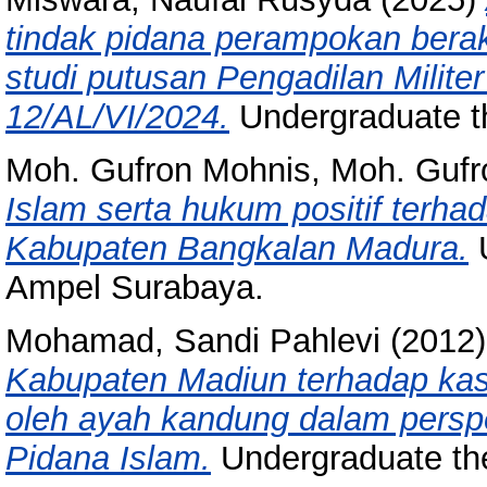
tindak pidana perampokan berakib
studi putusan Pengadilan Milite
12/AL/VI/2024.
Undergraduate t
Moh. Gufron Mohnis, Moh. Gufr
Islam serta hukum positif terh
Kabupaten Bangkalan Madura.
U
Ampel Surabaya.
Mohamad, Sandi Pahlevi
(2012
Kabupaten Madiun terhadap ka
oleh ayah kandung dalam persp
Pidana Islam.
Undergraduate th