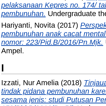
pelaksanaan Kepres no. 174/ ta
pembunuhan.
Undergraduate th
Hariyanti, Novita
(2017)
Perspek
pembunuhan anak cacat mental 
nomor: 223/Pid.B/2016/Pn.Mjk.
Ampel.
I
Izzati, Nur Amelia
(2018)
Tinjau
tindak pidana pembunuhan kar
sesama jenis: studi Putusan Pe