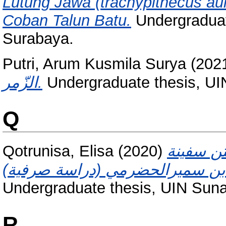
Lutung Jawa (trachypithecus au
Coban Talun Batu.
Undergraduat
Surabaya.
Putri, Arum Kusmila Surya
(202
الزّمر.
Undergraduate thesis, U
Q
Qotrunisa, Elisa
(2020)
تن سفينة
Undergraduate thesis, UIN Sun
R