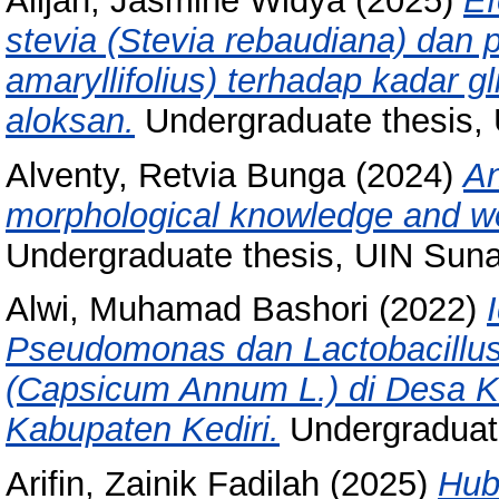
Alijah, Jasmine Widya
(2025)
Ef
stevia (Stevia rebaudiana) dan
amaryllifolius) terhadap kadar g
aloksan.
Undergraduate thesis,
Alventy, Retvia Bunga
(2024)
An
morphological knowledge and wo
Undergraduate thesis, UIN Sun
Alwi, Muhamad Bashori
(2022)
Pseudomonas dan Lactobacillus
(Capsicum Annum L.) di Desa 
Kabupaten Kediri.
Undergraduat
Arifin, Zainik Fadilah
(2025)
Hub