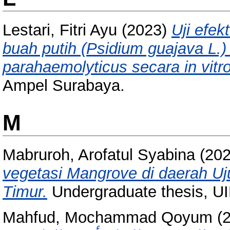
Lestari, Fitri Ayu
(2023)
Uji efek
buah putih (Psidium guajava L.) 
parahaemolyticus secara in vitro
Ampel Surabaya.
M
Mabruroh, Arofatul Syabina
(20
vegetasi Mangrove di daerah U
Timur.
Undergraduate thesis, U
Mahfud, Mochammad Qoyum
(