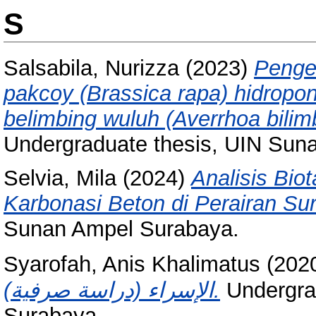
S
Salsabila, Nurizza
(2023)
Penge
pakcoy (Brassica rapa) hidrop
belimbing wuluh (Averrhoa bilimb
Undergraduate thesis, UIN Sun
Selvia, Mila
(2024)
Analisis Bi
Karbonasi Beton di Perairan S
Sunan Ampel Surabaya.
Syarofah, Anis Khalimatus
(202
الإسراء (دراسة صرفية).
Undergra
Surabaya.