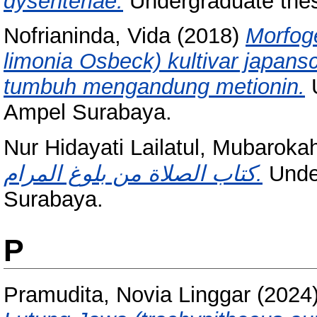
dysenteriae.
Undergraduate the
Nofrianinda, Vida
(2018)
Morfog
limonia Osbeck) kultivar japan
tumbuh mengandung metionin.
U
Ampel Surabaya.
Nur Hidayati Lailatul, Mubaroka
كتاب الصلاة من بلوغ المرام.
Under
Surabaya.
P
Pramudita, Novia Linggar
(2024