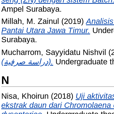
Ampel Surabaya.
Millah, M. Zainul
(2019)
Analisis
Pantai Utara Jawa Timur.
Underg
Surabaya.
Mucharrom, Sayyidatu Nishvil
(
(دراسة صرفية).
Undergraduate t
N
Nisa, Khoirun
(2018)
Uji aktivit
ekstrak daun dari Chromolaena o