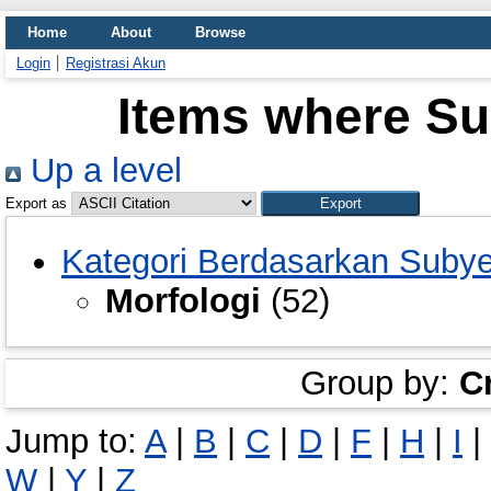
Home
About
Browse
Login
Registrasi Akun
Items where Sub
Up a level
Export as
Kategori Berdasarkan Suby
Morfologi
(52)
Group by:
C
Jump to:
A
|
B
|
C
|
D
|
F
|
H
|
I
|
W
|
Y
|
Z