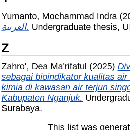
Yumanto, Mochammad Indra
(2
العربية.
Undergraduate thesis, 
Z
Zahro', Dea Ma'rifatul
(2025)
Di
sebagai bioindikator kualitas ai
kimia di kawasan air terjun si
Kabupaten Nganjuk.
Undergradu
Surabaya.
This list was gener