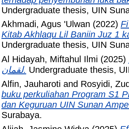
Undergraduate thesis, UIN Sun
Akhmadi, Agus 'Ulwan
(2022)
Fi
Kitab Akhlaqu Lil Baniin Juz 1
Undergraduate thesis, UIN Sun
Al Hidayah, Miftahul Ilmi
(2025)
لقمان.
Undergraduate thesis, U
Alfin, Jauharoti
and
Rosyidi, Zu
buku perkuliahan Program S1 P
dan Keguruan UIN Sunan Ampel
Surabaya.