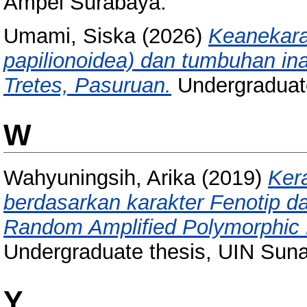
Ampel Surabaya.
Umami, Siska
(2026)
Keanekara
papilionoidea) dan tumbuhan i
Tretes, Pasuruan.
Undergraduat
W
Wahyuningsih, Arika
(2019)
Ker
berdasarkan karakter Fenotip 
Random Amplified Polymorphic
Undergraduate thesis, UIN Sun
Y