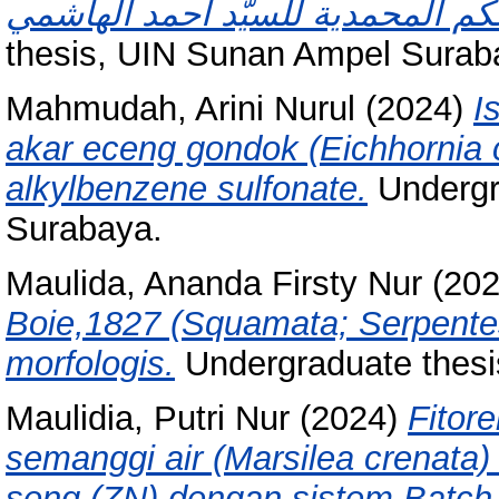
thesis, UIN Sunan Ampel Surab
Mahmudah, Arini Nurul
(2024)
I
akar eceng gondok (Eichhornia c
alkylbenzene sulfonate.
Undergr
Surabaya.
Maulida, Ananda Firsty Nur
(20
Boie,1827 (Squamata; Serpentes
morfologis.
Undergraduate thesi
Maulidia, Putri Nur
(2024)
Fitor
semanggi air (Marsilea crenata
seng (ZN) dengan sistem Batch