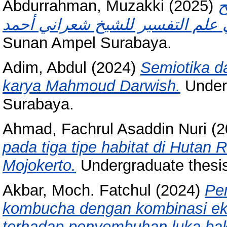
Abdurrahman, Muzakki
(2025)
ح
Sunan Ampel Surabaya.
Adim, Abdul
(2024)
Semiotika da
karya Mahmoud Darwish.
Under
Surabaya.
Ahmad, Fachrul Asaddin Nuri
(2
pada tiga tipe habitat di Hutan
Mojokerto.
Undergraduate thesi
Akbar, Moch. Fatchul
(2024)
Pe
kombucha dengan kombinasi ekstr
terhadap penyembuhan luka bak