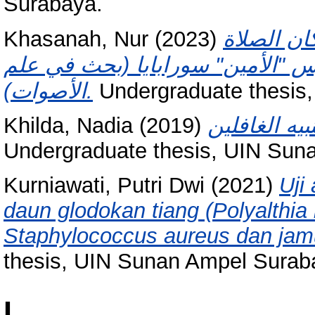
Surabaya.
Khasanah, Nur
(2023)
ان الصلاة
س "الأمين" سورابايا (بحث في علم
الأصوات).
Undergraduate thesis
Khilda, Nadia
(2019)
Undergraduate thesis, UIN Sun
Kurniawati, Putri Dwi
(2021)
Uji
daun glodokan tiang (Polyalthia l
Staphylococcus aureus dan jamu
thesis, UIN Sunan Ampel Surab
L