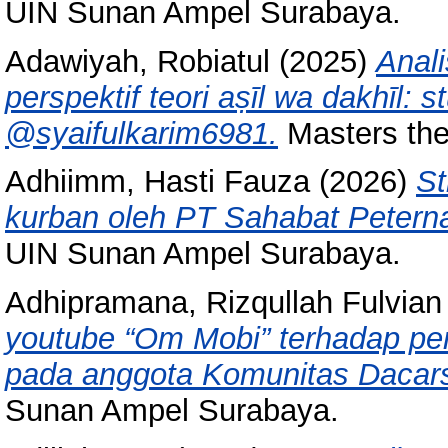
UIN Sunan Ampel Surabaya.
Adawiyah, Robiatul
(2025)
Anali
perspektif teori aṣīl wa dakhīl:
@syaifulkarim6981.
Masters the
Adhiimm, Hasti Fauza
(2026)
St
kurban oleh PT Sahabat Peterna
UIN Sunan Ampel Surabaya.
Adhipramana, Rizqullah Fulvian
youtube “Om Mobi” terhadap pe
pada anggota Komunitas Dacars
Sunan Ampel Surabaya.