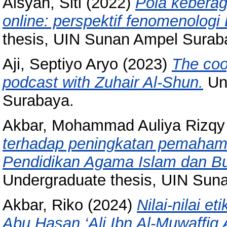
Aisyah, Siti
(2022)
Pola kebera
online: perspektif fenomenolog
thesis, UIN Sunan Ampel Surab
Aji, Septiyo Aryo
(2023)
The coo
podcast with Zuhair Al-Shun.
Und
Surabaya.
Akbar, Mohammad Auliya Rizqy
terhadap peningkatan pemahama
Pendidikan Agama Islam dan Bu
Undergraduate thesis, UIN Sun
Akbar, Riko
(2024)
Nilai-nilai e
Abu Hasan ‘Ali Ibn Al-Muwaffiq 