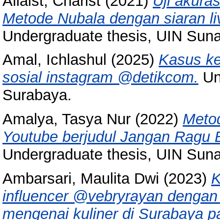
Allaist, Charist
(2021)
Uji akura
Metode Nubala dengan siaran li
Undergraduate thesis, UIN Sun
Amal, Ichlashul
(2025)
Kasus ke
sosial instagram @detikcom.
Un
Surabaya.
Amalya, Tasya Nur
(2022)
Metod
Youtube berjudul Jangan Ragu 
Undergraduate thesis, UIN Sun
Ambarsari, Maulita Dwi
(2023)
K
influencer @vebryrayan dengan 
mengenai kuliner di Surabaya p