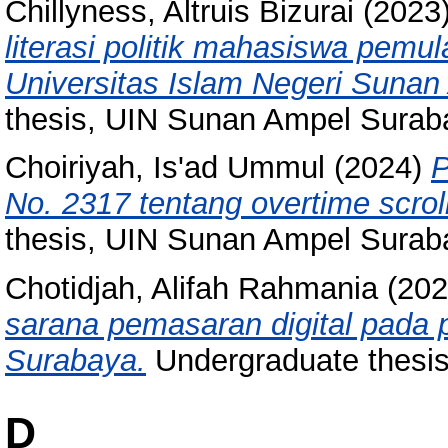
Chillyness, Altruis Bizurai
(2023
literasi politik mahasiswa pemul
Universitas Islam Negeri Suna
thesis, UIN Sunan Ampel Surab
Choiriyah, Is'ad Ummul
(2024)
P
No. 2317 tentang overtime scrol
thesis, UIN Sunan Ampel Surab
Chotidjah, Alifah Rahmania
(20
sarana pemasaran digital pada
Surabaya.
Undergraduate thesi
D