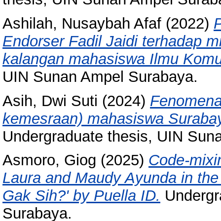
Ashilah, Nusaybah Afaf
(2022)
Endorser Fadil Jaidi terhadap m
kalangan mahasiswa Ilmu Komu
UIN Sunan Ampel Surabaya.
Asih, Dwi Suti
(2024)
Fenomena p
kemesraan) mahasiswa Surabaya 
Undergraduate thesis, UIN Sun
Asmoro, Giog
(2025)
Code-mixin
Laura and Maudy Ayunda in the V
Gak Sih?' by Puella ID.
Undergra
Surabaya.