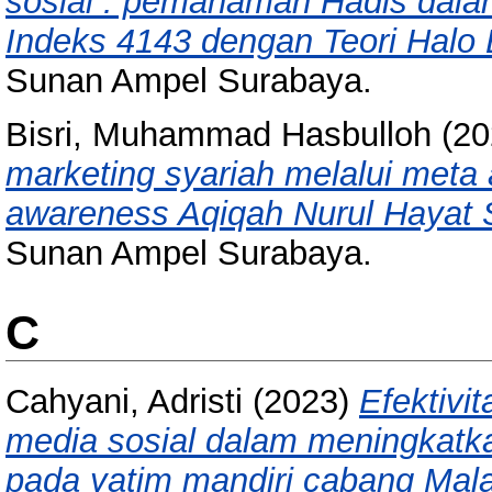
sosial : pemahaman Hadis dala
Indeks 4143 dengan Teori Halo E
Sunan Ampel Surabaya.
Bisri, Muhammad Hasbulloh
(20
marketing syariah melalui met
awareness Aqiqah Nurul Hayat 
Sunan Ampel Surabaya.
C
Cahyani, Adristi
(2023)
Efektivit
media sosial dalam meningkatka
pada yatim mandiri cabang Mal