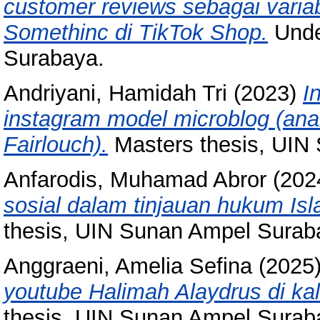
customer reviews sebagai variab
Somethinc di TikTok Shop.
Unde
Surabaya.
Andriyani, Hamidah Tri
(2023)
I
instagram model microblog (an
Fairlouch).
Masters thesis, UIN
Anfarodis, Muhamad Abror
(202
sosial dalam tinjauan hukum Isl
thesis, UIN Sunan Ampel Surab
Anggraeni, Amelia Sefina
(2025
youtube Halimah Alaydrus di ka
thesis, UIN Sunan Ampel Surab