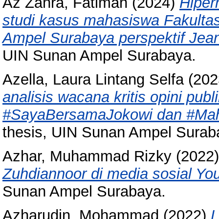
Az Zahra, Fatimah
(2024)
Hiper
studi kasus mahasiswa Fakultas
Ampel Surabaya perspektif Jean 
UIN Sunan Ampel Surabaya.
Azella, Laura Lintang Selfa
(202
analisis wacana kritis opini pub
#SayaBersamaJokowi dan #Mah
thesis, UIN Sunan Ampel Surab
Azhar, Muhammad Rizky
(2022
Zuhdiannoor di media sosial Yo
Sunan Ampel Surabaya.
Azharudin, Mohammad
(2022)
L