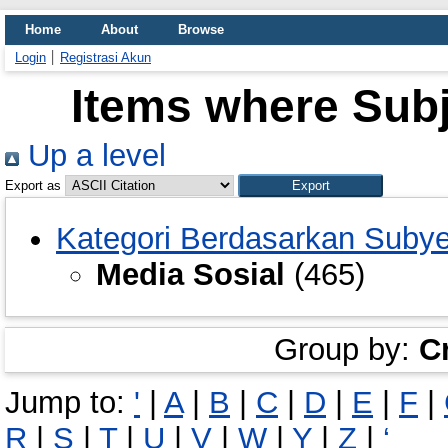
Home
About
Browse
Login
Registrasi Akun
Items where Subj
Up a level
Export as
Kategori Berdasarkan Suby
Media Sosial
(465)
Group by:
C
Jump to:
'
|
A
|
B
|
C
|
D
|
E
|
F
|
R
|
S
|
T
|
U
|
V
|
W
|
Y
|
Z
|
‘