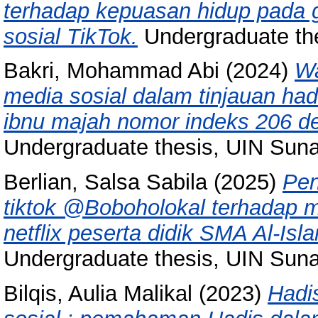
terhadap kepuasan hidup pada 
sosial TikTok.
Undergraduate th
Bakri, Mohammad Abi
(2024)
Wa
media sosial dalam tinjauan hadi
ibnu majah nomor indeks 206 d
Undergraduate thesis, UIN Sun
Berlian, Salsa Sabila
(2025)
Pen
tiktok @Boboholokal terhadap 
netflix peserta didik SMA Al-Is
Undergraduate thesis, UIN Sun
Bilqis, Aulia Malikal
(2023)
Hadis