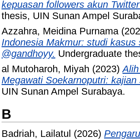
kepuasan followers akun Twitt
thesis, UIN Sunan Ampel Surab
Azzahra, Meidina Purnama
(20
Indonesia Makmur: studi kasus 
@gandhoyy.
Undergraduate the
al Mutoharoh, Miyah
(2023)
Ali
Megawati Soekarnoputri: kajian s
UIN Sunan Ampel Surabaya.
B
Badriah, Lailatul
(2026)
Pengaru