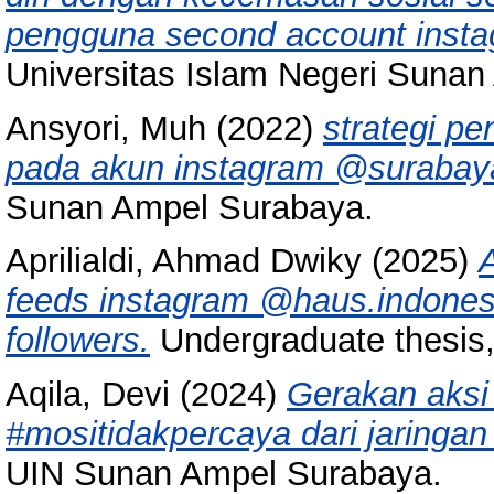
pengguna second account insta
Universitas Islam Negeri Suna
Ansyori, Muh
(2022)
strategi pe
pada akun instagram @surabay
Sunan Ampel Surabaya.
Aprilialdi, Ahmad Dwiky
(2025)
A
feeds instagram @haus.indon
followers.
Undergraduate thesis
Aqila, Devi
(2024)
Gerakan aksi
#mositidakpercaya dari jaringan
UIN Sunan Ampel Surabaya.