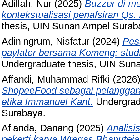
Adillah, Nur
(2025)
Buzzer di me
kontekstualisasi penafsiran Qs. 
thesis, UIN Sunan Ampel Surab
Adiningrum, Nisfatur
(2024)
Pes
paylater bersama Komeng: studi
Undergraduate thesis, UIN Sun
Affandi, Muhammad Rifki
(2026
ShopeeFood sebagai pelanggaran
etika Immanuel Kant.
Undergrad
Surabaya.
Afianda, Danang
(2025)
Analisi
pekerti karya Wregas Bhanuteja: