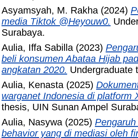
Asyamsyah, M. Rakha
(2024)
P
media Tiktok @Heyouw0.
Under
Surabaya.
Aulia, Iffa Sabilla
(2023)
Pengaru
beli konsumen Abataa Hijab p
angkatan 2020.
Undergraduate t
Aulia, Kenasta
(2025)
Dokument
warganet Indonesia di platform X
thesis, UIN Sunan Ampel Surab
Aulia, Nasywa
(2025)
Pengaruh f
behavior yang di mediasi oleh fi