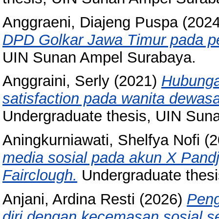
Anggraeni, Diajeng Puspa
(202
DPD Golkar Jawa Timur pada p
UIN Sunan Ampel Surabaya.
Anggraini, Serly
(2021)
Hubungan
satisfaction pada wanita dewas
Undergraduate thesis, UIN Sun
Aningkurniawati, Shelfya Nofi
(2
media sosial pada akun X Pandji
Fairclough.
Undergraduate thes
Anjani, Ardina Resti
(2026)
Peng
diri dengan kecemasan sosial s