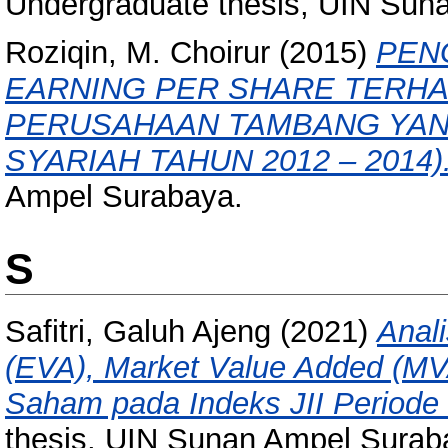
Undergraduate thesis, UIN Sun
Roziqin, M. Choirur
(2015)
PEN
EARNING PER SHARE TERHA
PERUSAHAAN TAMBANG YANG
SYARIAH TAHUN 2012 – 2014)
Ampel Surabaya.
S
Safitri, Galuh Ajeng
(2021)
Anal
(EVA), Market Value Added (MVA
Saham pada Indeks JII Periode
thesis, UIN Sunan Ampel Surab