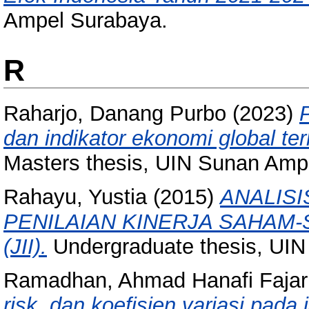
Ampel Surabaya.
R
Raharjo, Danang Purbo
(2023)
dan indikator ekonomi global te
Masters thesis, UIN Sunan Amp
Rahayu, Yustia
(2015)
ANALISI
PENILAIAN KINERJA SAHAM-
(JII).
Undergraduate thesis, UI
Ramadhan, Ahmad Hanafi Fajar
risk, dan koefisien variasi pada 