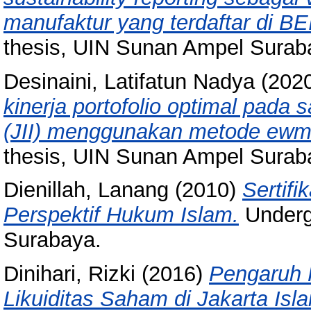
manufaktur yang terdaftar di BE
thesis, UIN Sunan Ampel Surab
Desinaini, Latifatun Nadya
(202
kinerja portofolio optimal pada 
(JII) menggunakan metode ewma
thesis, UIN Sunan Ampel Surab
Dienillah, Lanang
(2010)
Sertifi
Perspektif Hukum Islam.
Underg
Surabaya.
Dinihari, Rizki
(2016)
Pengaruh 
Likuiditas Saham di Jakarta Isla