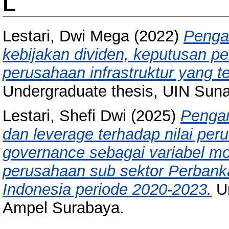
L
Lestari, Dwi Mega
(2022)
Penga
kebijakan dividen, keputusan pe
perusahaan infrastruktur yang t
Undergraduate thesis, UIN Sun
Lestari, Shefi Dwi
(2025)
Pengar
dan leverage terhadap nilai pe
governance sebagai variabel mo
perusahaan sub sektor Perbanka
Indonesia periode 2020-2023.
Un
Ampel Surabaya.