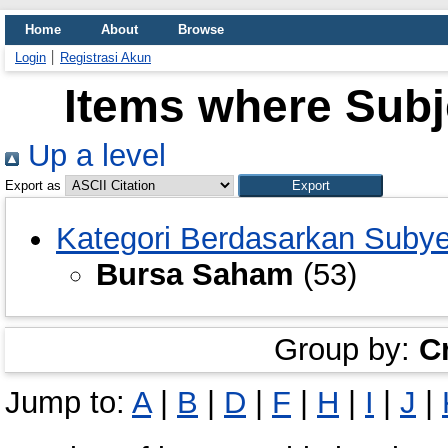
Home
About
Browse
Login
Registrasi Akun
Items where Subj
Up a level
Export as
Kategori Berdasarkan Suby
Bursa Saham
(53)
Group by:
C
Jump to:
A
|
B
|
D
|
F
|
H
|
I
|
J
|