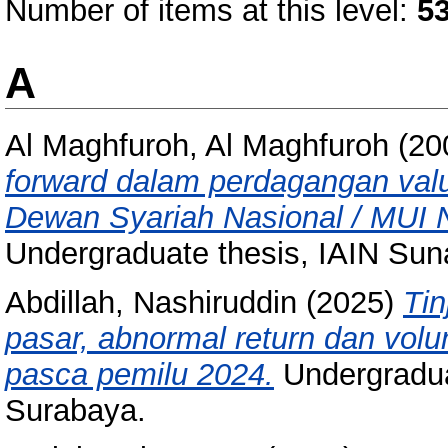
Number of items at this level:
5
A
Al Maghfuroh, Al Maghfuroh
(20
forward dalam perdagangan valu
Dewan Syariah Nasional / MUI N
Undergraduate thesis, IAIN Su
Abdillah, Nashiruddin
(2025)
Tin
pasar, abnormal return dan vo
pasca pemilu 2024.
Undergradua
Surabaya.