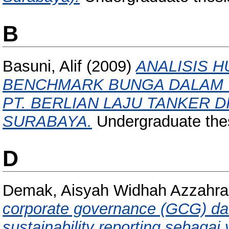
B
Basuni, Alif
(2009)
ANALISIS 
BENCHMARK BUNGA DALAM 
PT. BERLIAN LAJU TANKER D
SURABAYA.
Undergraduate the
D
Demak, Aisyah Widhah Azzahra 
corporate governance (GCG) dan
sustainability reporting sebagai