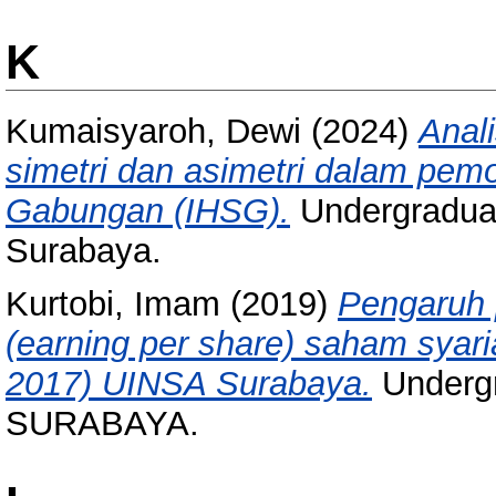
K
Kumaisyaroh, Dewi
(2024)
Anal
simetri dan asimetri dalam pe
Gabungan (IHSG).
Undergraduat
Surabaya.
Kurtobi, Imam
(2019)
Pengaruh 
(earning per share) saham syari
2017) UINSA Surabaya.
Underg
SURABAYA.