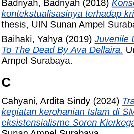
Badriyah, Badriyah
(2018)
Konse
kontekstualisasinya terhadap kri
thesis, UIN Sunan Ampel Surab
Baihaki, Yahya
(2019)
Juvenile 
To The Dead By Ava Dellaira.
Un
Ampel Surabaya.
C
Cahyani, Ardita Sindy
(2024)
Tra
kegiatan kerohanian Islam di S
eksistensialisme Soren Kierkeg
Sunan Ampel Surabaya.