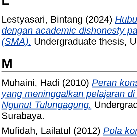
L
Lestyasari, Bintang
(2024)
Hubu
dengan academic dishonesty p
(SMA).
Undergraduate thesis, 
M
Muhaini, Hadi
(2010)
Peran kon
yang meninggalkan pelajaran d
Ngunut Tulungagung.
Undergrad
Surabaya.
Mufidah, Lailatul
(2012)
Pola ko