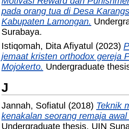
Motivasi Reward dan Punishmen
pada orang tua di Desa Karang
Kabupaten Lamongan.
Undergra
Surabaya.
Istiqomah, Dita Afiyatul
(2023)
P
jemaat kristen orthodox gereja 
Mojokerto.
Undergraduate thesi
J
Jannah, Sofiatul
(2018)
Teknik 
kenakalan seorang remaja awal 
Undergraduate thesis, UIN Sun