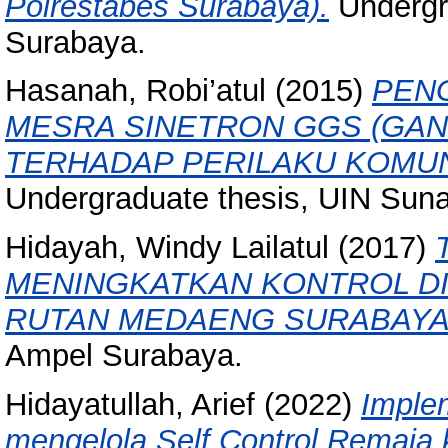
Polrestabes Surabaya).
Undergr
Surabaya.
Hasanah, Robi’atul
(2015)
PEN
MESRA SINETRON GGS (GA
TERHADAP PERILAKU KOMUN
Undergraduate thesis, UIN Sun
Hidayah, Windy Lailatul
(2017)
MENINGKATKAN KONTROL DI
RUTAN MEDAENG SURABAYA
Ampel Surabaya.
Hidayatullah, Arief
(2022)
Imple
mengelola Self Control Remaja 