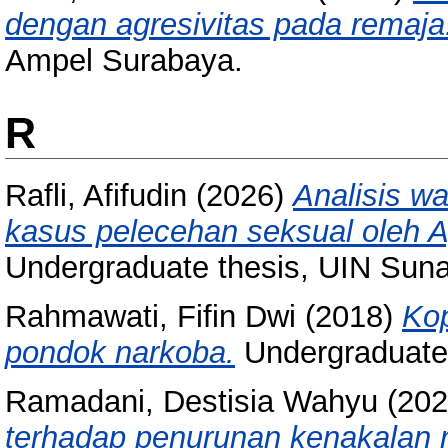
dengan agresivitas pada remaja
Ampel Surabaya.
R
Rafli, Afifudin
(2026)
Analisis w
kasus pelecehan seksual oleh 
Undergraduate thesis, UIN Sun
Rahmawati, Fifin Dwi
(2018)
Kop
pondok narkoba.
Undergraduate
Ramadani, Destisia Wahyu
(20
terhadap penurunan kenakalan r