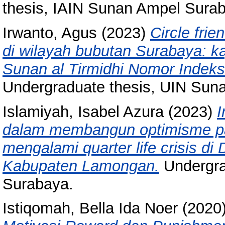
thesis, IAIN Sunan Ampel Sura
Irwanto, Agus
(2023)
Circle fri
di wilayah bubutan Surabaya: ka
Sunan al Tirmidhi Nomor Indek
Undergraduate thesis, UIN Sun
Islamiyah, Isabel Azura
(2023)
I
dalam membangun optimisme pa
mengalami quarter life crisis
Kabupaten Lamongan.
Undergra
Surabaya.
Istiqomah, Bella Ida Noer
(2020