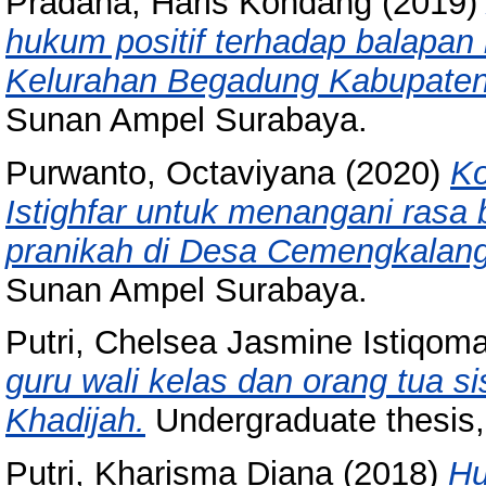
Pradana, Haris Kondang
(2019
hukum positif terhadap balapan l
Kelurahan Begadung Kabupaten
Sunan Ampel Surabaya.
Purwanto, Octaviyana
(2020)
Ko
Istighfar untuk menangani rasa
pranikah di Desa Cemengkalang
Sunan Ampel Surabaya.
Putri, Chelsea Jasmine Istiqom
guru wali kelas dan orang tua 
Khadijah.
Undergraduate thesis
Putri, Kharisma Diana
(2018)
Hu