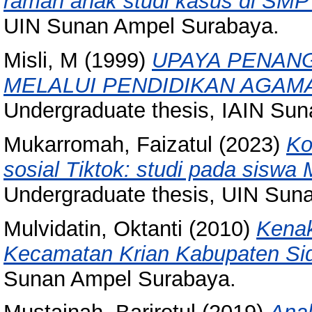
ramah anak studi kasus di SMP
UIN Sunan Ampel Surabaya.
Misli, M
(1999)
UPAYA PENAN
MELALUI PENDIDIKAN AGAMA
Undergraduate thesis, IAIN Su
Mukarromah, Faizatul
(2023)
Ko
sosial Tiktok: studi pada siswa
Undergraduate thesis, UIN Sun
Mulvidatin, Oktanti
(2010)
Kenak
Kecamatan Krian Kabupaten Sid
Sunan Ampel Surabaya.