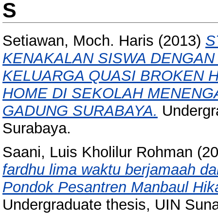
S
Setiawan, Moch. Haris
(2013)
S
KENAKALAN SISWA DENGAN
KELUARGA QUASI BROKEN 
HOME DI SEKOLAH MENENG
GADUNG SURABAYA.
Undergra
Surabaya.
Saani, Luis Kholilur Rohman
(2
fardhu lima waktu berjamaah da
Pondok Pesantren Manbaul Hika
Undergraduate thesis, UIN Sun