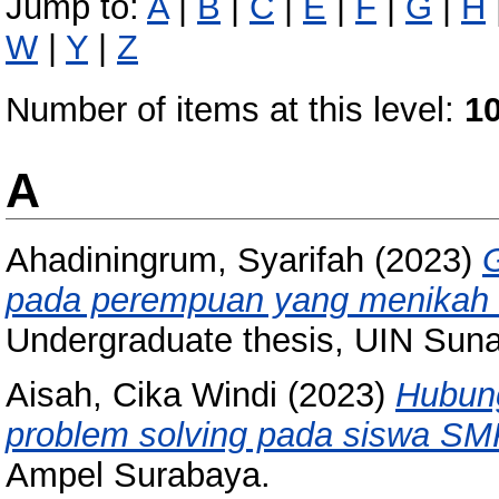
Jump to:
A
|
B
|
C
|
E
|
F
|
G
|
H
W
|
Y
|
Z
Number of items at this level:
1
A
Ahadiningrum, Syarifah
(2023)
G
pada perempuan yang menikah ka
Undergraduate thesis, UIN Sun
Aisah, Cika Windi
(2023)
Hubung
problem solving pada siswa SM
Ampel Surabaya.