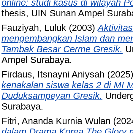
online: studi kasus di wilayah 
thesis, UIN Sunan Ampel Surab
Fauziyah, Luluk
(2003)
Aktivita
mengembangkan Islam dan meng
Tambak Besar Cerme Gresik.
Un
Ampel Surabaya.
Firdaus, Itsnayni Aniysah
(2025
kenakalan siswa kelas 2 di MI 
Duduksampeyan Gresik.
Underg
Surabaya.
Fitri, Ananda Kurnia Wulan
(202
dalam Drama Korea The Glory m