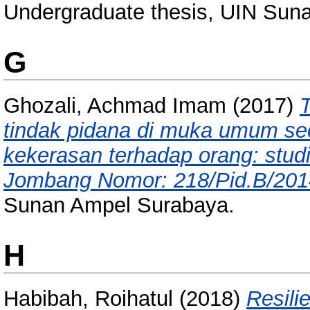
Undergraduate thesis, UIN Sun
G
Ghozali, Achmad Imam
(2017)
T
tindak pidana di muka umum s
kekerasan terhadap orang: studi
Jombang Nomor: 218/Pid.B/201
Sunan Ampel Surabaya.
H
Habibah, Roihatul
(2018)
Resili