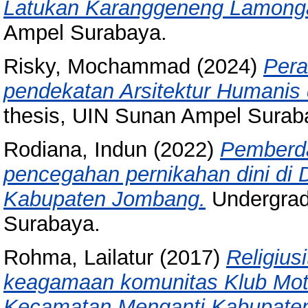
Latukan Karanggeneng Lamong
Ampel Surabaya.
Risky, Mochammad
(2024)
Pera
pendekatan Arsitektur Humanis 
thesis, UIN Sunan Ampel Surab
Rodiana, Indun
(2022)
Pemberda
pencegahan pernikahan dini d
Kabupaten Jombang.
Undergrad
Surabaya.
Rohma, Lailatur
(2017)
Religius
keagamaan komunitas Klub Mot
Kecamatan Menganti Kabupaten