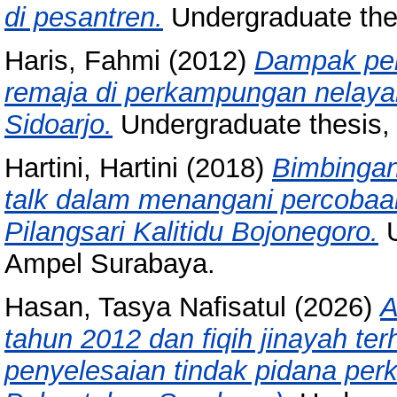
di pesantren.
Undergraduate the
Haris, Fahmi
(2012)
Dampak per
remaja di perkampungan nelayan
Sidoarjo.
Undergraduate thesis,
Hartini, Hartini
(2018)
Bimbingan
talk dalam menangani percobaan
Pilangsari Kalitidu Bojonegoro.
U
Ampel Surabaya.
Hasan, Tasya Nafisatul
(2026)
A
tahun 2012 dan fiqih jinayah te
penyelesaian tindak pidana perke