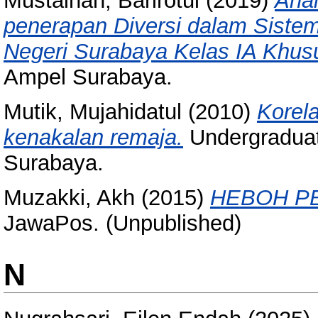
Mustainah, Barirotul
(2019)
Anal
penerapan Diversi dalam Sistem
Negeri Surabaya Kelas IA Khus
Ampel Surabaya.
Mutik, Mujahidatul
(2010)
Korela
kenakalan remaja.
Undergraduat
Surabaya.
Muzakki, Akh
(2015)
HEBOH PE
JawaPos. (Unpublished)
N