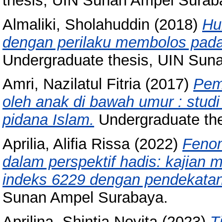
thesis, UIN Sunan Ampel Surab
Almaliki, Sholahuddin
(2018)
Hu
dengan perilaku membolos pad
Undergraduate thesis, UIN Sun
Amri, Nazilatul Fitria
(2017)
Pem
oleh anak di bawah umur : stud
pidana Islam.
Undergraduate th
Aprilia, Alifia Rissa
(2022)
Fenom
dalam perspektif hadis: kajian m
indeks 6229 dengan pendekatan 
Sunan Ampel Surabaya.
Aprilina, Shintia Novita
(2023)
T